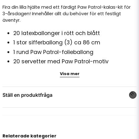
Fira din lilla hjälte med ett färdigt Paw Patrol-kalas-kit för
3-årsdagen! Innehåller allt du behöver för ett festligt
äventyr.
20 latexballonger i rött och blått
1 stor sifferballong (3) ca 86 cm
1 rund Paw Patrol-folieballong
20 servetter med Paw Patrol-motiv
Tårtljus i siffra 3
Visa mer
Röd serpentinsrulle och stjärnkonfetti
Tårta medföljer ej.
Ställ en produktfråga
question
Fråga oss något om denna produkten...
Relaterade kategorier