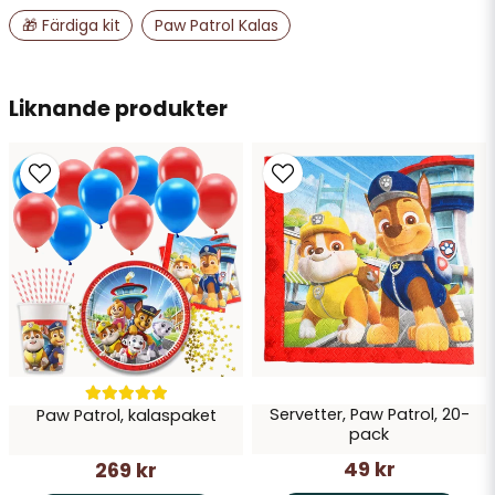
name
Namn
🎁 Färdiga kit
Paw Patrol Kalas
email
Liknande produkter
Mejladress
Ja, ni får publicera min fråga
Servetter, Paw Patrol, 20-
Paw Patrol, kalaspaket
Skicka fråga
pack
49 kr
269 kr