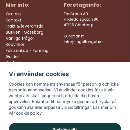
Mer info:
Företagsinfo:
Om oss
Tia Group AB
Hildedalsgatan 80
Kontakt
41705 Göteborg
Frakt & leveranstid
Butiken i Göteborg
Kundtjänst:
Vanliga frågor
info@tingeltangel.se
Köpvillkor
Fakturaköp - Företag
Guider
Jobba hos oss
Vi använder cookies
Följ oss:
Vi levererar:
Instagram
Snabba leveranser
Cookies kan komma att användas för personlig och icke
Trygga köp
personlig annonsering. Vi använder cookies för att vår
Facebook
Fri frakt över 499:-
webbplats skall fungera och erbjuda dig bästa
TikTok
upplevelse. Bekräfta ditt samtycke genom att trycka på
Trevlig kundtjänst
godkänn alla eller anpassa via inställningar. Läs mer om
YouTube
vår
cookie policy
Godkänn alla