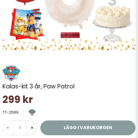
Kalas-kit 3 år, Paw Patrol
299 kr
TT-2589
LÄGG I VARUKORGEN
-
+