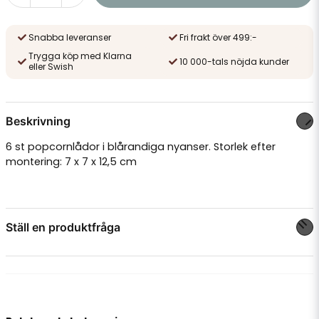
Snabba leveranser
Fri frakt över 499:-
Trygga köp med Klarna
10 000-tals nöjda kunder
eller Swish
Beskrivning
6 st popcornlådor i blårandiga nyanser. Storlek efter
montering: 7 x 7 x 12,5 cm
Ställ en produktfråga
question
Fråga oss något om denna produkten...