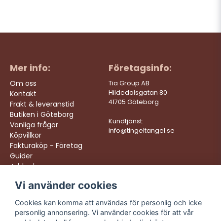
Mer info:
Företagsinfo:
Om oss
Tia Group AB
Hildedalsgatan 80
Kontakt
41705 Göteborg
Frakt & leveranstid
Butiken i Göteborg
Kundtjänst:
Vanliga frågor
info@tingeltangel.se
Köpvillkor
Fakturaköp - Företag
Guider
Jobba hos oss
Vi använder cookies
Följ oss:
Vi levererar:
Instagram
Snabba leveranser
Cookies kan komma att användas för personlig och icke
Trygga köp
personlig annonsering. Vi använder cookies för att vår
Facebook