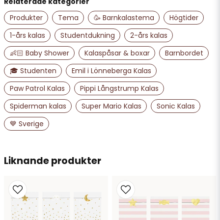
Relaterade kategorier
name
Namn
Produkter
Tema
🥳 Barnkalastema
Högtider
1-års kalas
Studentdukning
2-års kalas
email
👶🏻 Baby Shower
Kalaspåsar & boxar
Barnbordet
Mejladress
🎓 Studenten
Emil i Lönneberga Kalas
Paw Patrol Kalas
Pippi Långstrump Kalas
Ja, ni får publicera min fråga
Spiderman kalas
Super Mario Kalas
Sonic Kalas
💙 Sverige
Liknande produkter
Skicka fråga