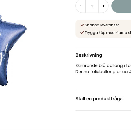
-
+
Snabba leveranser
Trygga köp med Klarna el
Beskrivning
Skimrande blå ballong i f
Denna folieballong är ca 
Ställ en produktfråga
question
Fråga oss något om de