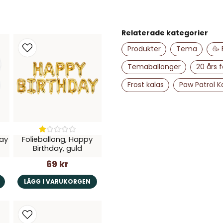
name
Namn
Relaterade kategorier
Produkter
Tema
🥳
Temaballonger
20 års f
Ja, ni får publice
Frost kalas
Paw Patrol K
day
Folieballong, Happy
Birthday, guld
69 kr
LÄGG I VARUKORGEN