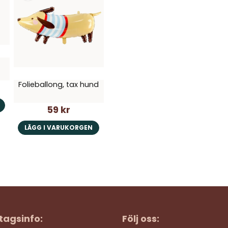
Folieballong, tax hund
59 kr
LÄGG I VARUKORGEN
tagsinfo:
Följ oss: