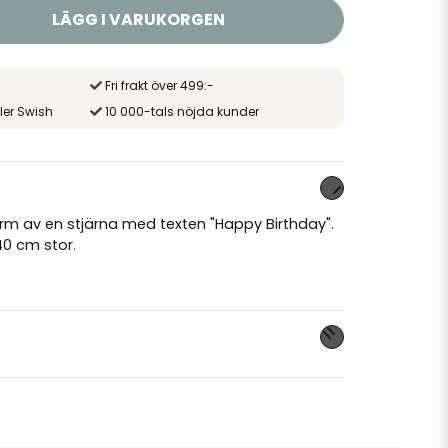
LÄGG I VARUKORGEN
Fri frakt över 499:-
ler Swish
10 000-tals nöjda kunder
orm av en stjärna med texten "Happy Birthday".
40 cm stor.
nna produkten...