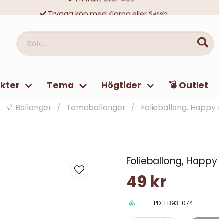
Trygga köp med Klarna eller Swish
10 000-tals nöjda kunder
Sök...
kter
Tema
Högtider
💣 Outlet
🎈 Ballonger
Temaballonger
Folieballong, Happy B
Folieballong, Happy 
49 kr
PD-FB93-074