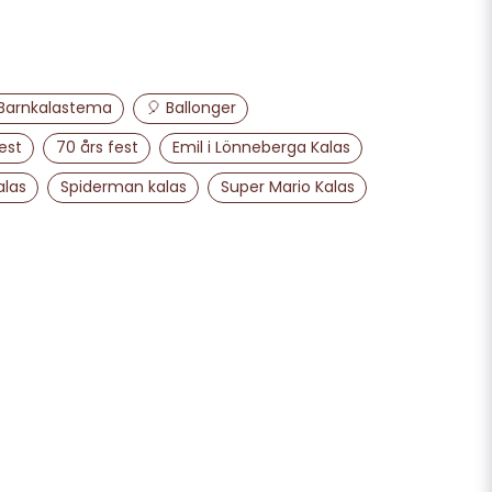
email
Mejladress
 Barnkalastema
🎈 Ballonger
est
70 års fest
Emil i Lönneberga Kalas
ra min fråga
alas
Spiderman kalas
Super Mario Kalas
Skicka fråga