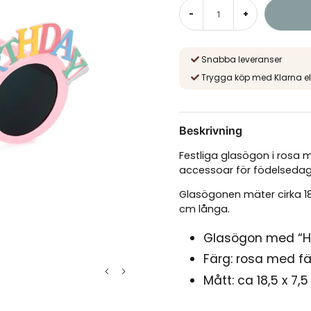
-
+
Snabba leveranser
Trygga köp med Klarna el
Beskrivning
Festliga glasögon i rosa 
accessoar för födelsedags
Glasögonen mäter cirka 18
cm långa.
Glasögon med “Ha
Färg: rosa med fä
Mått: ca 18,5 x 7,
Skalmlängd: ca 1