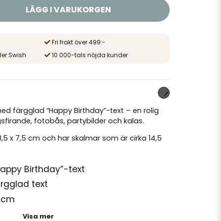
LÄGG I VARUKORGEN
Fri frakt över 499:-
ler Swish
10 000-tals nöjda kunder
med färgglad “Happy Birthday”-text – en rolig
firande, fotobås, partybilder och kalas.
,5 x 7,5 cm och har skalmar som är cirka 14,5
ppy Birthday”-text
rgglad text
5 cm
4,5 cm
Visa mer