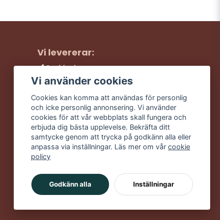
Vi levererar:
Snabba leveranser
Trygga köp
Vi använder cookies
Fri frakt över 499:-
Cookies kan komma att användas för personlig
Trevlig kundtjänst
och icke personlig annonsering. Vi använder
cookies för att vår webbplats skall fungera och
erbjuda dig bästa upplevelse. Bekräfta ditt
samtycke genom att trycka på godkänn alla eller
anpassa via inställningar. Läs mer om vår
cookie
policy
Godkänn alla
Inställningar