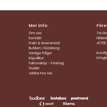
Mer info:
Före
Om oss
Tia G
Kontakt
Hilde
Frakt & leveranstid
41705
Butiken i Göteborg
Kundtj
Vanliga frågor
info@t
Köpvillkor
Fakturaköp - Företag
Guider
Jobba hos oss