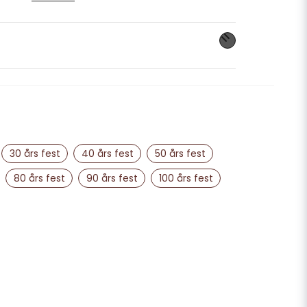
sedag och fest
nna produkten...
email
Mejladress
30 års fest
40 års fest
50 års fest
80 års fest
90 års fest
100 års fest
ra min fråga