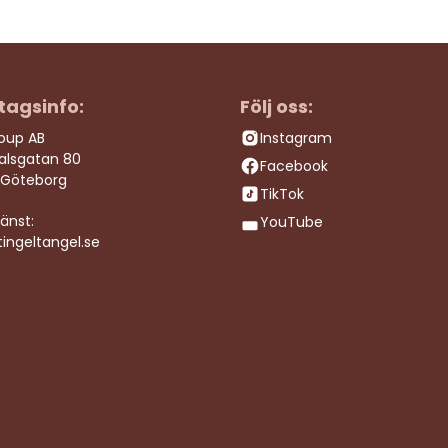
tagsinfo:
Följ oss:
roup AB
Instagram
dalsgatan 80
Facebook
 Göteborg
TikTok
änst:
YouTube
ingeltangel.se