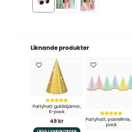
Liknande produkter
Partyhatt guldstjärnor,
6-pack
Partyhatt, pastellmix,
49 kr
pack
LÄGG I VARUKORGEN