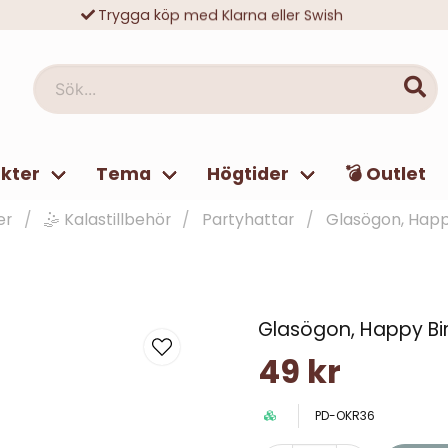
Trygga köp med Klarna eller Swish
10 000-tals nöjda kunder
Sök...
kter
Tema
Högtider
💣 Outlet
er
🤹 Kalastillbehör
Partyhattar
Glasögon, Happ
Glasögon, Happy Bi
49 kr
PD-OKR36