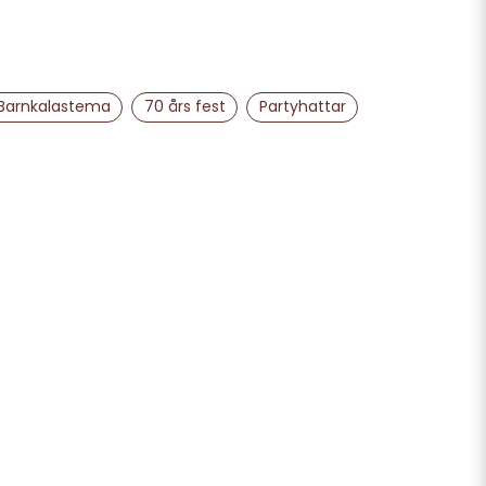
email
Mejladress
 Barnkalastema
70 års fest
Partyhattar
ra min fråga
Skicka fråga