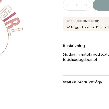
-
+
Snabba leveranser
Trygga köp med Klarna el
Beskrivning
Diadem i metall med texten 
födelsedagsbarnet.
Ställ en produktfråga
question
Fråga oss något om de