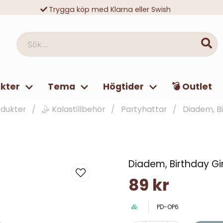
Trygga köp med Klarna eller Swish
10 000-tals nöjda kunder
Sök...
kter
Tema
Högtider
💣 Outlet
odukter
🤹 Kalastillbehör
Partyhattar
Diadem, Bi
Diadem, Birthday Gir
89 kr
PD-OP6