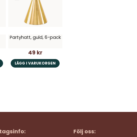
Partyhatt, guld, 6-pack
49 kr
LÄGG I VARUKORGEN
tagsinfo:
Följ oss: