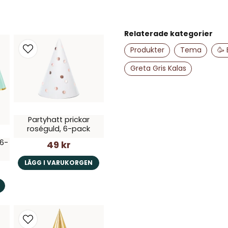
name
Namn
Relaterade kategorier
Produkter
Tema
🥳
Greta Gris Kalas
Ja, ni får publice
Partyhatt prickar
roséguld, 6-pack
 6-
49 kr
LÄGG I VARUKORGEN