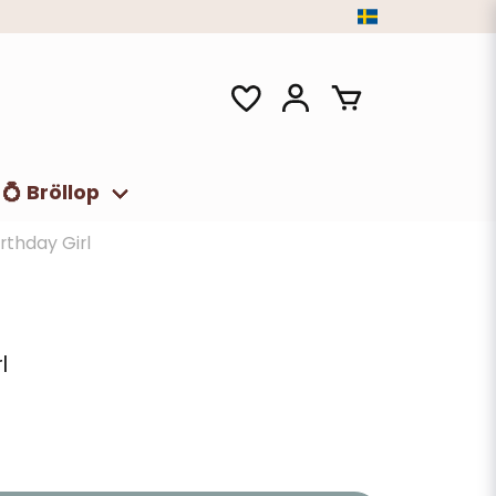
💍 Bröllop
rthday Girl
l