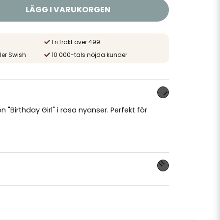
LÄGG I VARUKORGEN
Fri frakt över 499:-
ler Swish
10 000-tals nöjda kunder
"Birthday Girl" i rosa nyanser. Perfekt för
nna produkten...