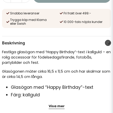
Snabba leveranser
Fri frakt över 499:-
Trygga köp med Klarna
10 000-tals nöjda kunder
eller Swish
Beskrivning
Festliga glasögon med “Happy Birthday”-text i kallguld – en
rolig accessoar för födelsedagsfirande, fotobås,
partybilder och fest.
Glasögonen mäter cirka 16,5 x 11,5 cm och har skalmar som
är cirka 14,5 cm långa.
Glasögon med “Happy Birthday”-text
Färg: kallguld
Mått: ca 16,5 x 11,5 cm
Visa mer
Skalmlängd: ca 14,5 cm