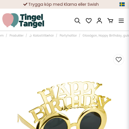
Trygga köp med Klarna eller Swish
10 000-tals nöjda kunder
em
Produkter
🤹 Kalastillbehör
Partyhattar
Glasögon, Happy Birthday, gul