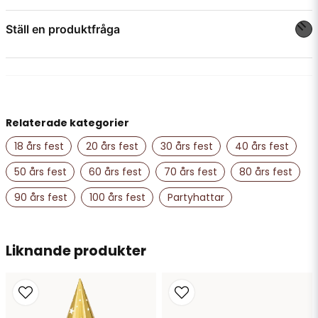
Passar till födelsedag och fest
Ställ en produktfråga
Förpackning: 1 st
question
Fråga oss något om denna produkten...
Relaterade kategorier
name
Namn
18 års fest
20 års fest
30 års fest
40 års fest
50 års fest
60 års fest
70 års fest
80 års fest
email
90 års fest
100 års fest
Partyhattar
Mejladress
Liknande produkter
Ja, ni får publicera min fråga