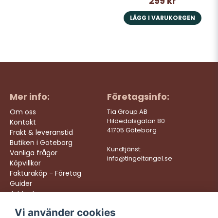
299 kr
LÄGG I VARUKORGEN
Mer info:
Företagsinfo:
Om oss
Tia Group AB
Hildedalsgatan 80
Kontakt
41705 Göteborg
Frakt & leveranstid
Butiken i Göteborg
Kundtjänst:
Vanliga frågor
info@tingeltangel.se
Köpvillkor
Fakturaköp - Företag
Guider
Jobba hos oss
Vi använder cookies
Följ oss:
Vi levererar: