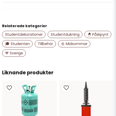
question
Fråga oss något om denna produkten...
Relaterade kategorier
name
Namn
Studentdekorationer
Studentdukning
🐣 Påskpynt
🎓 Studenten
Tillbehör
🌼 Midsommar
email
💙 Sverige
Mejladress
Liknande produkter
Ja, ni får publicera min fråga