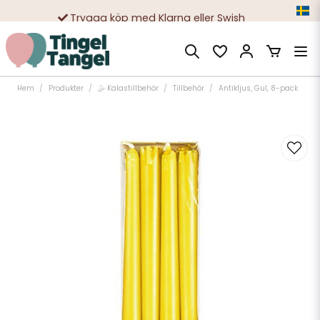
Trygga köp med Klarna eller Swish
10 000-tals nöjda kunder
Hem
Produkter
🤹 Kalastillbehör
Tillbehör
Antikljus, Gul, 8-pack