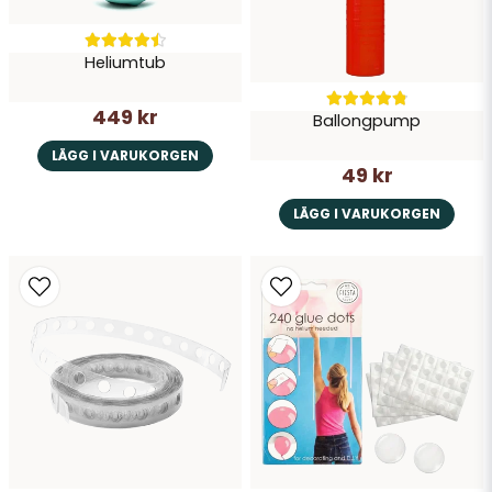
Skicka fråga
Heliumtub
449 kr
Ballongpump
LÄGG I VARUKORGEN
49 kr
LÄGG I VARUKORGEN