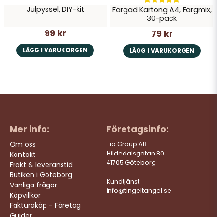
Julpyssel, DIY-kit
Färgad Kartong A4, Färgmix,
30-pack
99 kr
79 kr
LÄGG I VARUKORGEN
LÄGG I VARUKORGEN
Mer info:
Företagsinfo:
Om oss
Tia Group AB
Hildedalsgatan 80
Kontakt
41705 Göteborg
Frakt & leveranstid
Butiken i Göteborg
Kundtjänst:
Vanliga frågor
info@tingeltangel.se
Köpvillkor
Fakturaköp - Företag
Guider