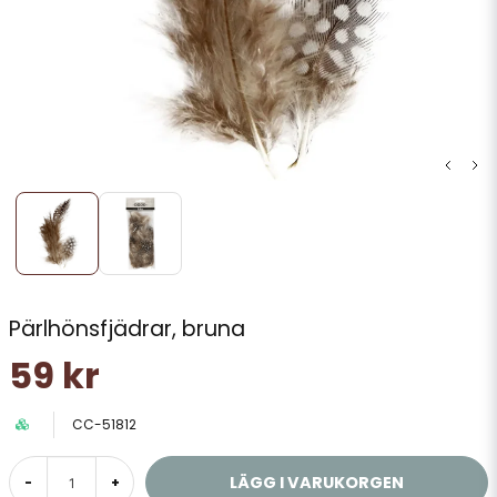
Pärlhönsfjädrar, bruna
59 kr
CC-51812
LÄGG I VARUKORGEN
-
+