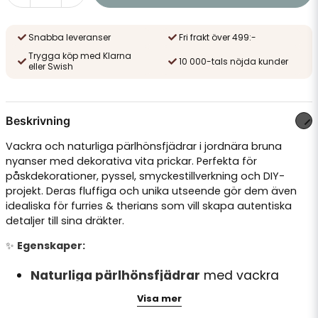
Snabba leveranser
Fri frakt över 499:-
Trygga köp med Klarna
10 000-tals nöjda kunder
eller Swish
Beskrivning
Vackra och naturliga pärlhönsfjädrar i jordnära bruna
nyanser med dekorativa vita prickar. Perfekta för
påskdekorationer, pyssel, smyckestillverkning och DIY-
projekt. Deras fluffiga och unika utseende gör dem även
idealiska för furries & therians som vill skapa autentiska
detaljer till sina dräkter.
✨
Egenskaper:
Naturliga pärlhönsfjädrar
med vackra
prickmönster
Visa mer
Lätta och mjuka
– enkla att limma och