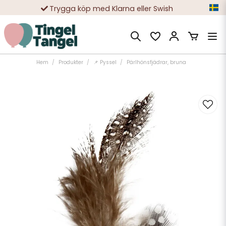
Trygga köp med Klarna eller Swish
10 000-tals nöjda kunder
Hem
Produkter
📌 Pyssel
Pärlhönsfjädrar, bruna