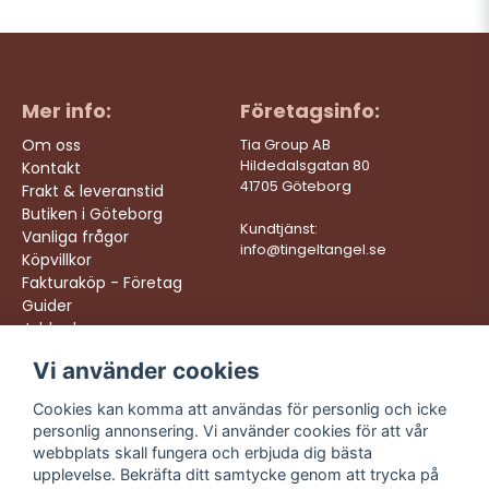
Mer info:
Företagsinfo:
Om oss
Tia Group AB
Hildedalsgatan 80
Kontakt
41705 Göteborg
Frakt & leveranstid
Butiken i Göteborg
Kundtjänst:
Vanliga frågor
info@tingeltangel.se
Köpvillkor
Fakturaköp - Företag
Guider
Jobba hos oss
Vi använder cookies
Följ oss:
Vi levererar:
Instagram
Snabba leveranser
Cookies kan komma att användas för personlig och icke
Trygga köp
personlig annonsering. Vi använder cookies för att vår
Facebook
Fri frakt över 499:-
webbplats skall fungera och erbjuda dig bästa
TikTok
upplevelse. Bekräfta ditt samtycke genom att trycka på
Trevlig kundtjänst