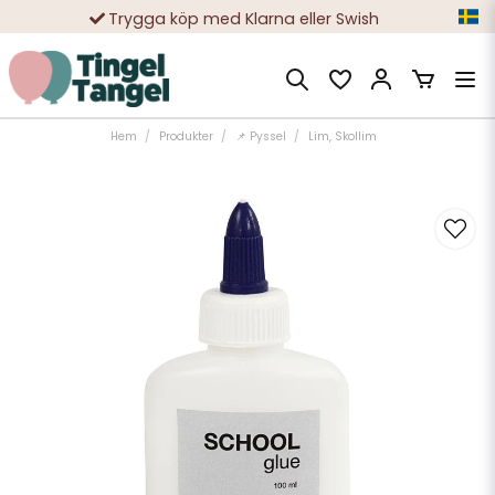
Trygga köp med Klarna eller Swish
10 000-tals nöjda kunder
Hem
Produkter
📌 Pyssel
Lim, Skollim