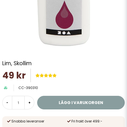
Lim, Skollim
49 kr
CC-390310
LÄGG I VARUKORGEN
-
+
Snabba leveranser
Fri frakt över 499:-