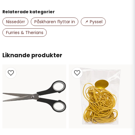
Namn
Relaterade kategorier
Nissedörr
Påskharen flyttar in
📌 Pyssel
email
Mejladress
Furries & Therians
Ja, ni får publicera min fråga
Liknande produkter
Skicka fråga