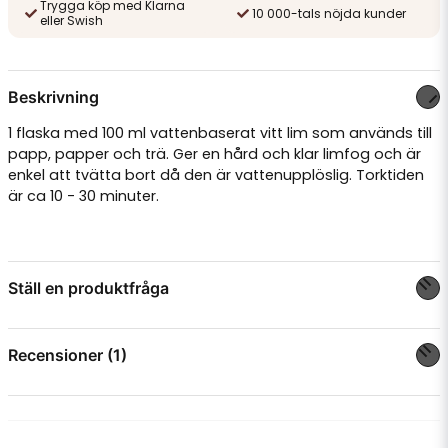
Trygga köp med Klarna
10 000-tals nöjda kunder
eller Swish
Beskrivning
1 flaska med 100 ml vattenbaserat vitt lim som används till
papp, papper och trä. Ger en hård och klar limfog och är
enkel att tvätta bort då den är vattenupplöslig. Torktiden
är ca 10 - 30 minuter.
Ställ en produktfråga
question
Fråga oss något om denna produkten...
Recensioner (1)
Anonym
för 2 år sedan
name