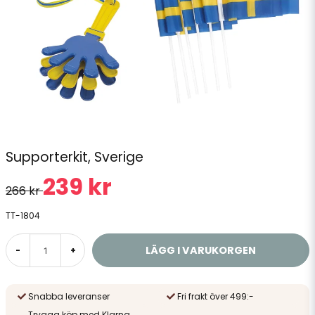
Supporterkit, Sverige
239 kr
266 kr
TT-1804
LÄGG I VARUKORGEN
-
+
Snabba leveranser
Fri frakt över 499:-
Trygga köp med Klarna