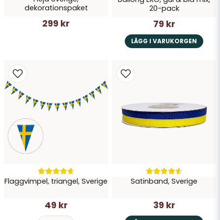
Skicka fråga
dekorationspaket
20-pack
299 kr
79 kr
LÄGG I VARUKORGEN
Flaggvimpel, triangel, Sverige
Satinband, Sverige
49 kr
39 kr