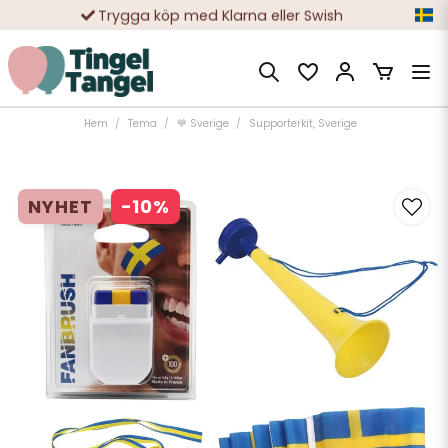
Trygga köp med Klarna eller Swish
10 000-tals nöjda kunder
Hem
Tema
💙 Sverige
Supporterkit, Sverige
NYHET
-
10
%