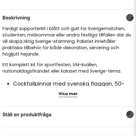
Beskrivning
Färdigt supporterkit i blått och gult för Sverigematchen,
studenten, midsommar eller andra festliga tillfällen där du
vill skapa riktig Sverige-stämning. Paketet innehåller
praktiska tillbehör för både dekoration, servering och
högljutt hejande.
Ett komplett kit för sportfesten, VM-kvällen,
nationaldagsfirandet eller kalaset med Sverige-tema.
Cocktailpinnar med svenska flaggan, 50-
pack, tillverkade av papp och trästickor
Visa mer
Ansiktsfärg i blått och gult för enkel
applicering på kind, ansikte eller kropp
Ställ en produktfråga
Handklappa i blått och gult med band för att
hänga runt halsen, ca 28 x 13 cm
question
Fråga oss något om denna produkten...
Sverigetuta i plast i blått och gult, ca 27,5