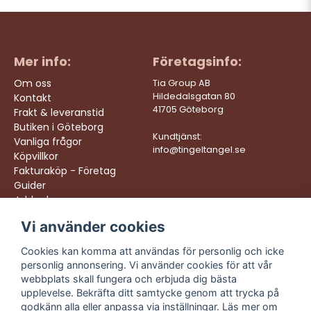
Mer info:
Företagsinfo:
Om oss
Tia Group AB
Hildedalsgatan 80
Kontakt
41705 Göteborg
Frakt & leveranstid
Butiken i Göteborg
Kundtjänst:
Vanliga frågor
info@tingeltangel.se
Köpvillkor
Fakturaköp - Företag
Guider
Jobba hos oss
Vi använder cookies
Följ oss:
Vi levererar:
Instagram
Snabba leveranser
Cookies kan komma att användas för personlig och icke
Trygga köp
personlig annonsering. Vi använder cookies för att vår
Facebook
Fri frakt över 499:-
webbplats skall fungera och erbjuda dig bästa
TikTok
upplevelse. Bekräfta ditt samtycke genom att trycka på
Trevlig kundtjänst
godkänn alla eller anpassa via inställningar. Läs mer om
YouTube