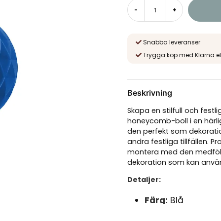
-
+
Snabba leveranser
Trygga köp med Klarna el
Beskrivning
Skapa en stilfull och fes
honeycomb-boll i en härli
den perfekt som dekoratio
andra festliga tillfällen.
montera med den medfölj
dekoration som kan anvä
Detaljer:
Färg:
Blå
Storlek:
Diameter