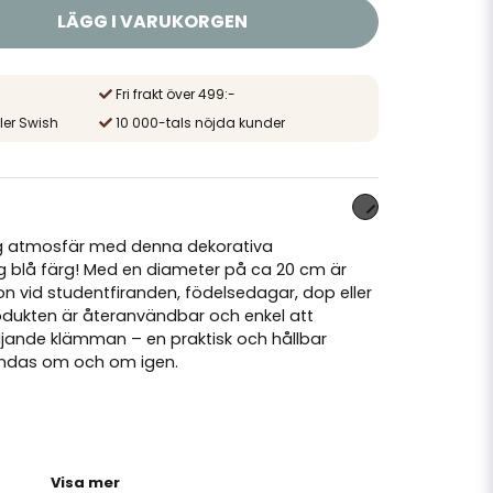
LÄGG I VARUKORGEN
Fri frakt över 499:-
ler Swish
10 000-tals nöjda kunder
tlig atmosfär med denna dekorativa
g blå färg! Med en diameter på ca 20 cm är
n vid studentfiranden, födelsedagar, dop eller
 Produkten är återanvändbar och enkel att
ande klämman – en praktisk och hållbar
ndas om och om igen.
 ca 20 cm
Visa mer