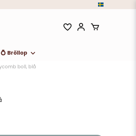
💍 Bröllop
comb boll, blå
å