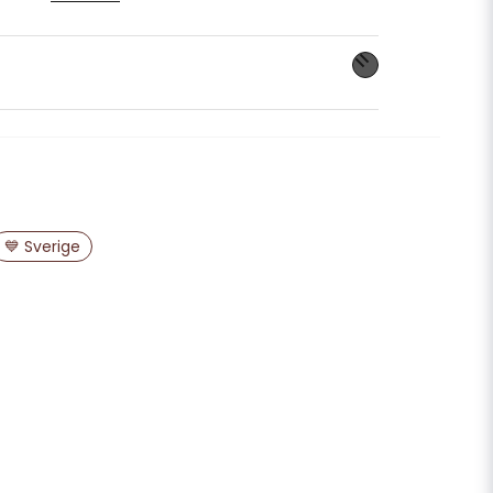
lämma, enkel att sätta ihop
fekt som hängande dekoration för
er
nna produkten...
email
Mejladress
💙 Sverige
ra min fråga