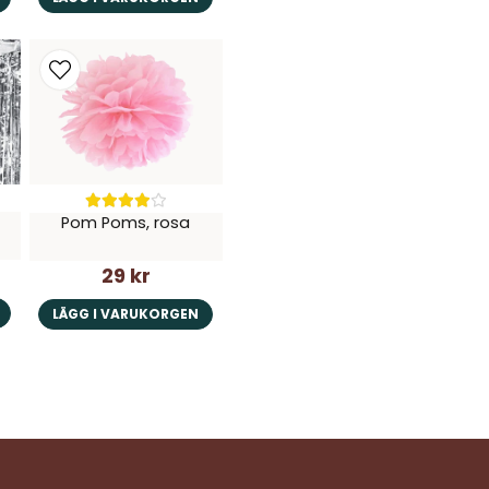
Pom Poms, rosa
29 kr
LÄGG I VARUKORGEN