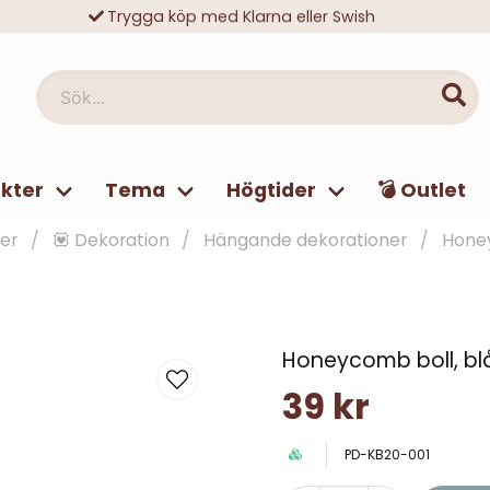
Trygga köp med Klarna eller Swish
10 000-tals nöjda kunder
Sök...
kter
Tema
Högtider
💣 Outlet
er
💟 Dekoration
Hängande dekorationer
Honey
Honeycomb boll, bl
39 kr
PD-KB20-001