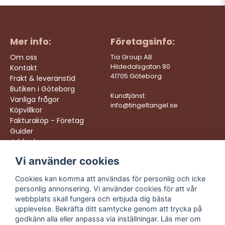
Mer info:
Företagsinfo:
Om oss
Tia Group AB
Hildedalsgatan 80
Kontakt
41705 Göteborg
Frakt & leveranstid
Butiken i Göteborg
Kundtjänst:
Vanliga frågor
info@tingeltangel.se
Köpvillkor
Fakturaköp - Företag
Guider
Jobba hos oss
Vi använder cookies
Följ oss:
Vi levererar:
Instagram
Snabba leveranser
Cookies kan komma att användas för personlig och icke
Trygga köp
personlig annonsering. Vi använder cookies för att vår
Facebook
Fri frakt över 499:-
webbplats skall fungera och erbjuda dig bästa
TikTok
upplevelse. Bekräfta ditt samtycke genom att trycka på
Trevlig kundtjänst
godkänn alla eller anpassa via inställningar. Läs mer om
YouTube