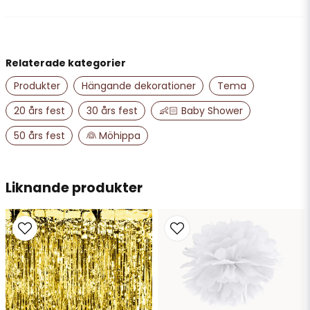
Anna Jasmine Pansy Lander
för 3 år sedan
name
Namn
Ser mycket fylligare ut på hemsidan
Relaterade kategorier
Produkter
Hängande dekorationer
Tema
email
Mejladress
20 års fest
30 års fest
👶🏻 Baby Shower
50 års fest
👰 Möhippa
Ja, ni får publicera min fråga
Liknande produkter
Skicka fråga