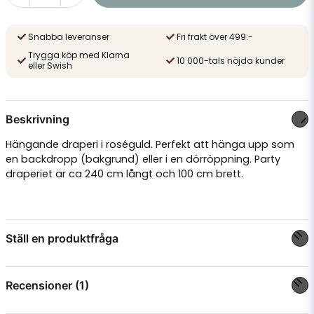
Snabba leveranser
Fri frakt över 499:-
Trygga köp med Klarna
10 000-tals nöjda kunder
eller Swish
Beskrivning
Hängande draperi i roséguld. Perfekt att hänga upp som
en backdropp (bakgrund) eller i en dörröppning. Party
draperiet är ca 240 cm långt och 100 cm brett.
Ställ en produktfråga
question
Fråga oss något om denna produkten...
Recensioner (1)