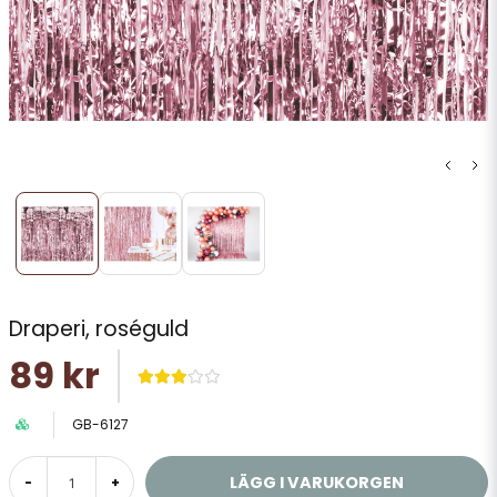
Draperi, roséguld
89 kr
GB-6127
LÄGG I VARUKORGEN
-
+