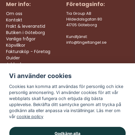
Mer info:
Företagsinfo:
Om oss
Tia Group AB
Hildedalsgatan 80
Kontakt
41705 Göteborg
Frakt & leveranstid
Butiken i Göteborg
Kundtjänst:
Vanliga frågor
info@tingeltangel.se
Köpvillkor
Fakturaköp - Företag
Guider
Jobba hos oss
Vi använder cookies
Följ oss:
Vi levererar:
Instagram
Snabba leveranser
Cookies kan komma att användas för personlig och icke
Trygga köp
personlig annonsering. Vi använder cookies för att vår
Facebook
Fri frakt över 499:-
webbplats skall fungera och erbjuda dig bästa
TikTok
upplevelse. Bekräfta ditt samtycke genom att trycka på
Trevlig kundtjänst
godkänn alla eller anpassa via inställningar. Läs mer om
YouTube
vår
cookie policy
Godkänn alla