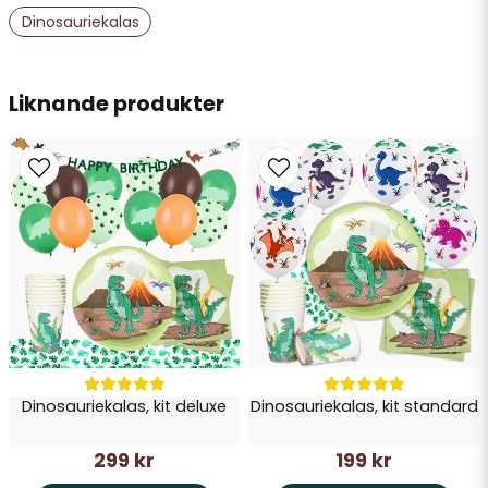
Dinosauriekalas
email
Mejladress
Liknande produkter
Ja, ni får publicera min fråga
Skicka fråga
Dinosauriekalas, kit deluxe
Dinosauriekalas, kit standard
299 kr
199 kr