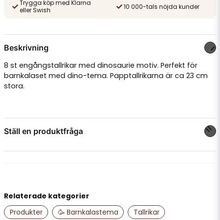
Trygga köp med Klarna
10 000-tals nöjda kunder
eller Swish
Beskrivning
8 st engångstallrikar med dinosaurie motiv. Perfekt för
barnkalaset med dino-tema. Papptallrikarna är ca 23 cm
stora.
Ställ en produktfråga
question
Fråga oss något om denna produkten...
Relaterade kategorier
name
Namn
Produkter
🥳 Barnkalastema
Tallrikar