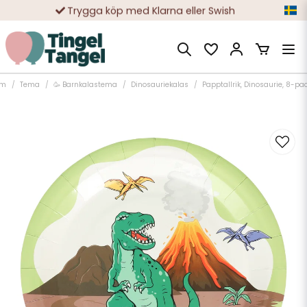
Trygga köp med Klarna eller Swish
10 000-tals nöjda kunder
em
Tema
🥳 Barnkalastema
Dinosauriekalas
Papptallrik, Dinosaurie, 8-pa