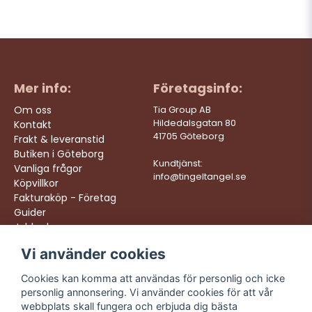
Mer info:
Företagsinfo:
Om oss
Tia Group AB
Hildedalsgatan 80
Kontakt
41705 Göteborg
Frakt & leveranstid
Butiken i Göteborg
Kundtjänst:
Vanliga frågor
info@tingeltangel.se
Köpvillkor
Fakturaköp - Företag
Guider
Jobba hos oss
Vi använder cookies
Följ oss:
Vi levererar:
Instagram
Snabba leveranser
Cookies kan komma att användas för personlig och icke
Trygga köp
personlig annonsering. Vi använder cookies för att vår
Facebook
Fri frakt över 499:-
webbplats skall fungera och erbjuda dig bästa