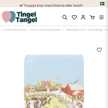
Trygga köp med Klarna eller Swish
10 000-tals nöjda kunder
🥳 Barnkalastema
Emil i Lönneberga Kalas
Kalaspåse, Emil i Lönneberga, 8-