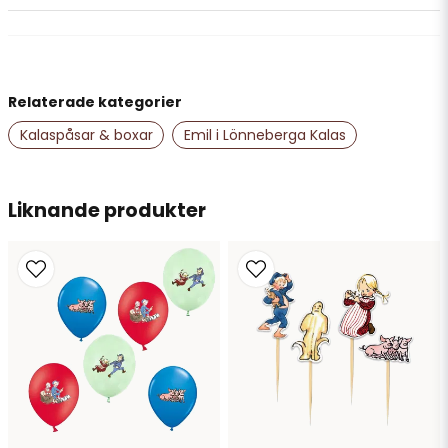
question
Fråga oss något om denna produkten...
Relaterade kategorier
name
Namn
Kalaspåsar & boxar
Emil i Lönneberga Kalas
email
Liknande produkter
Mejladress
Ja, ni får publicera min fråga