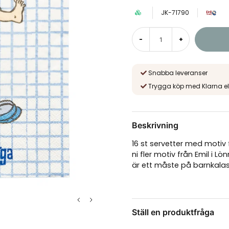
JK-71790
-
+
Snabba leveranser
Trygga köp med Klarna el
Beskrivning
16 st servetter med motiv f
ni fler motiv från Emil i L
är ett måste på barnkalas
Ställ en produktfråga