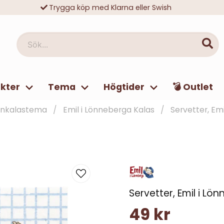
Trygga köp med Klarna eller Swish
10 000-tals nöjda kunder
Sök...
kter
Tema
Högtider
💣 Outlet
rnkalastema
Emil i Lönneberga Kalas
Servetter, Em
Servetter, Emil i Lö
49 kr