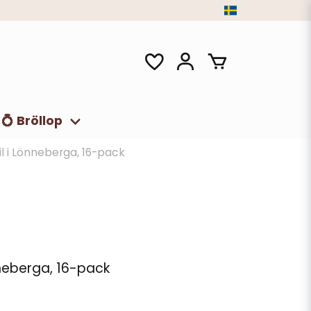
💍 Bröllop
il i Lönneberga, 16-pack
nneberga, 16-pack