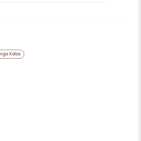
nna produkten...
email
Mejladress
erga Kalas
ra min fråga
Skicka fråga