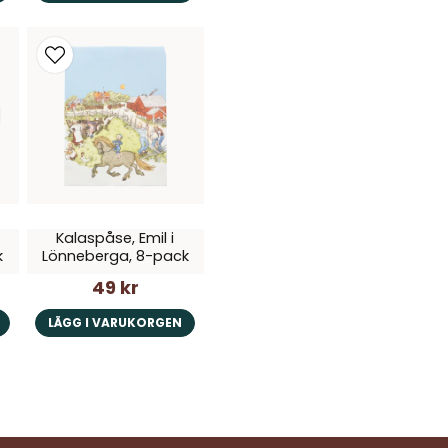
Kalaspåse, Emil i
k
Lönneberga, 8-pack
49 kr
LÄGG I VARUKORGEN