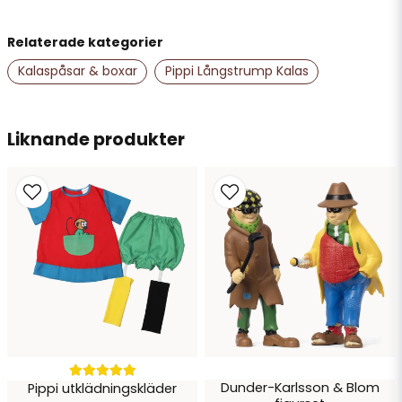
Relaterade kategorier
name
Namn
Kalaspåsar & boxar
Pippi Långstrump Kalas
email
Liknande produkter
Mejladress
Ja, ni får publicera min fråga
Dunder-Karlsson & Blom
Pippi utklädningskläder
Skicka fråga