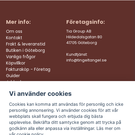
Mer info:
Företagsinfo:
Om oss
Tia Group AB
Hildedalsgatan 80
Kontakt
41705 Göteborg
Frakt & leveranstid
Butiken i Göteborg
Kundtjänst:
Vanliga frågor
info@tingeltangel.se
Köpvillkor
Fakturaköp - Företag
Guider
Jobba hos oss
Vi använder cookies
Följ oss:
Vi levererar:
Instagram
Snabba leveranser
Cookies kan komma att användas för personlig och icke
Trygga köp
personlig annonsering. Vi använder cookies för att vår
Facebook
Fri frakt över 499:-
webbplats skall fungera och erbjuda dig bästa
TikTok
upplevelse. Bekräfta ditt samtycke genom att trycka på
Trevlig kundtjänst
godkänn alla eller anpassa via inställningar. Läs mer om
YouTube
vår
cookie policy