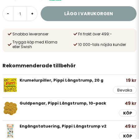
LÄGG I VARUKORGEN
-
+
Snabba leveranser
Fri frakt över 499:-
Trygga köp med Klarna
10 000-tals nöjda kunder
eller Swish
Rekommenderade tillbehör
19 kr
Krumelurpiller, Pippi Långstrump, 20 g
Bevaka
49 kr
Guldpengar, Pippi Långstrump, 10-pack
KÖP
49 kr
Engångstatuering, Pippi Långstrump v2
KÖP