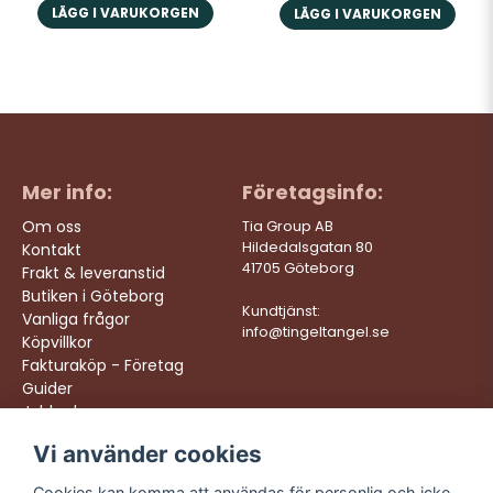
LÄGG I VARUKORGEN
LÄGG I VARUKORGEN
Mer info:
Företagsinfo:
Om oss
Tia Group AB
Hildedalsgatan 80
Kontakt
41705 Göteborg
Frakt & leveranstid
Butiken i Göteborg
Kundtjänst:
Vanliga frågor
info@tingeltangel.se
Köpvillkor
Fakturaköp - Företag
Guider
Jobba hos oss
Vi använder cookies
Följ oss:
Vi levererar:
Instagram
Snabba leveranser
Cookies kan komma att användas för personlig och icke