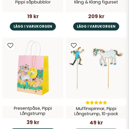
Pippi såpbubblor
Kling & Klang figurset
19 kr
209 kr
LÄGG I VARUKORGEN
LÄGG I VARUKORGEN
Presentpåse, Pippi
Muffinspinnar, Pippi
Långstrump
Långstrump, 10-pack
39 kr
49 kr