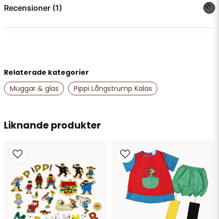
question
Fråga oss något om denna produkten...
Recensioner (1)
Anonym
för 2 år sedan
name
Namn
Relaterade kategorier
Muggar & glas
Pippi Långstrump Kalas
email
Mejladress
Liknande produkter
Ja, ni får publicera min fråga