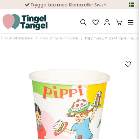
Trygga köp med Klarna eller Swish
10 000-tals nöjda kunder
🥳 Barnkalastema
Pippi Långstrump Kalas
Pappmugg, Pippi Långstrump, 8