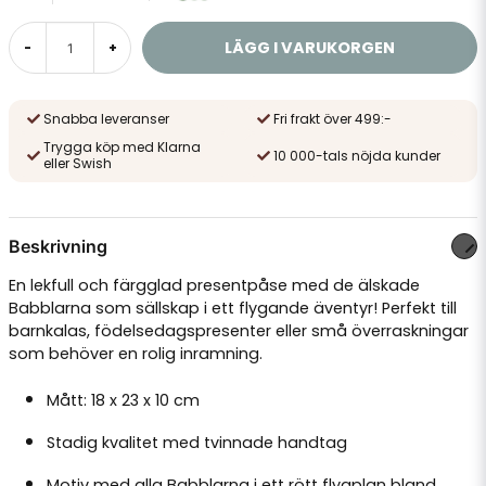
LÄGG I VARUKORGEN
-
+
Snabba leveranser
Fri frakt över 499:-
Trygga köp med Klarna
10 000-tals nöjda kunder
eller Swish
Beskrivning
En lekfull och färgglad presentpåse med de älskade
Babblarna som sällskap i ett flygande äventyr! Perfekt till
barnkalas, födelsedagspresenter eller små överraskningar
som behöver en rolig inramning.
Mått: 18 x 23 x 10 cm
Stadig kvalitet med tvinnade handtag
Motiv med alla Babblarna i ett rött flygplan bland