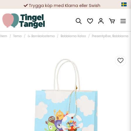
Trygga köp med Klarna eller Swish
10 000-tals nöjda kunder
Hem
Tema
🥳 Barnkalastema
Babblarna Kalas
Presentpåse, Babblarna