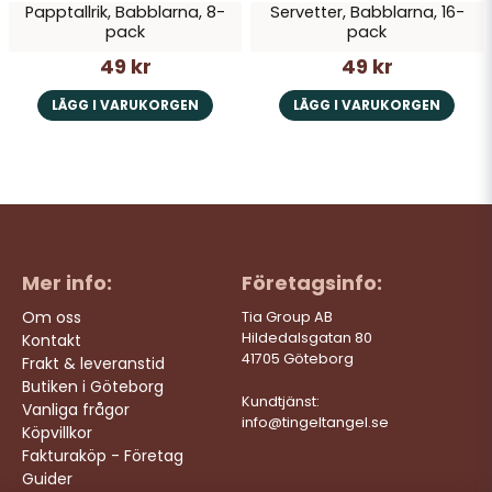
Papptallrik, Babblarna, 8-
Servetter, Babblarna, 16-
pack
pack
49 kr
49 kr
LÄGG I VARUKORGEN
LÄGG I VARUKORGEN
Mer info:
Företagsinfo:
Om oss
Tia Group AB
Hildedalsgatan 80
Kontakt
41705 Göteborg
Frakt & leveranstid
Butiken i Göteborg
Kundtjänst:
Vanliga frågor
info@tingeltangel.se
Köpvillkor
Fakturaköp - Företag
Guider