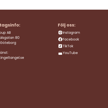
tagsinfo:
Följ oss:
roup AB
Instagram
dalsgatan 80
Facebook
 Göteborg
TikTok
änst:
YouTube
ingeltangel.se