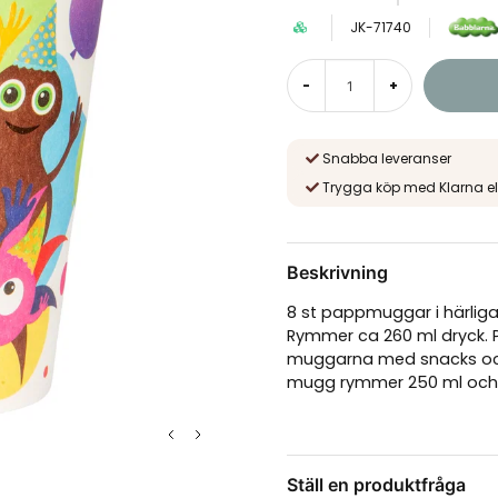
JK-71740
-
+
Snabba leveranser
Trygga köp med Klarna el
Beskrivning
8 st pappmuggar i härlig
Rymmer ca 260 ml dryck. P
muggarna med snacks och g
mugg rymmer 250 ml och 
Ställ en produktfråga