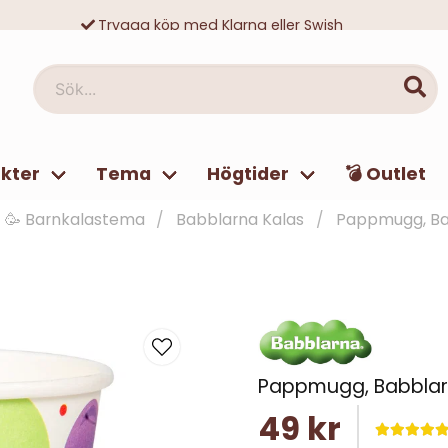
Trygga köp med Klarna eller Swish
10 000-tals nöjda kunder
Sök...
kter
Tema
Högtider
💣 Outlet
🥳 Barnkalastema
Babblarna Kalas
Pappmugg, Ba
Pappmugg, Babblar
49 kr