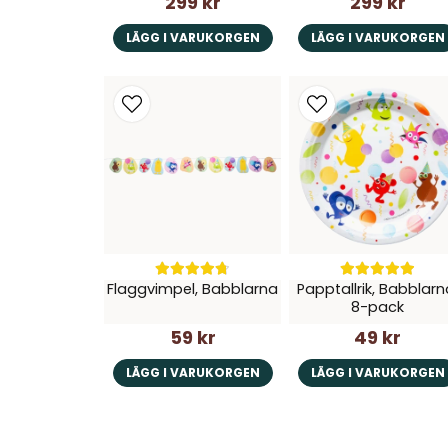
299 kr
299 kr
LÄGG I VARUKORGEN
LÄGG I VARUKORGEN
Flaggvimpel, Babblarna
Papptallrik, Babblarn
8-pack
59 kr
49 kr
LÄGG I VARUKORGEN
LÄGG I VARUKORGEN