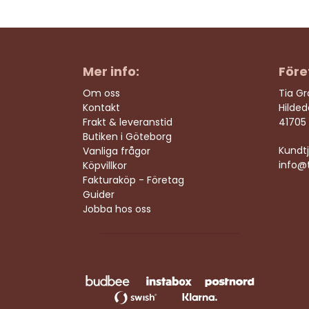
Mer info:
Före
Om oss
Tia G
Kontakt
Hilde
Frakt & leveranstid
41705
Butiken i Göteborg
Kundtj
Vanliga frågor
info@t
Köpvillkor
Fakturaköp - Företag
Guider
Jobba hos oss