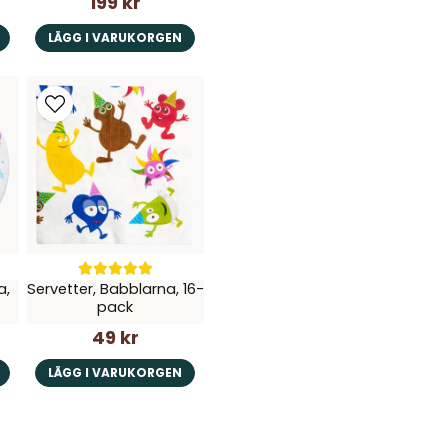
199 kr
LÄGG I VARUKORGEN
a,
Servetter, Babblarna, 16-
pack
49 kr
LÄGG I VARUKORGEN