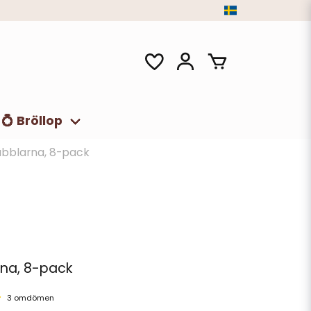
💍 Bröllop
bblarna, 8-pack
na, 8-pack
3 omdömen