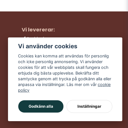
Vi levererar:
Snabba leveranser
Trygga köp
Vi använder cookies
Fri frakt över 499:-
Cookies kan komma att användas för personlig
Trevlig kundtjänst
och icke personlig annonsering. Vi använder
cookies för att vår webbplats skall fungera och
erbjuda dig bästa upplevelse. Bekräfta ditt
samtycke genom att trycka på godkänn alla eller
anpassa via inställningar. Läs mer om vår
cookie
policy
Godkänn alla
Inställningar