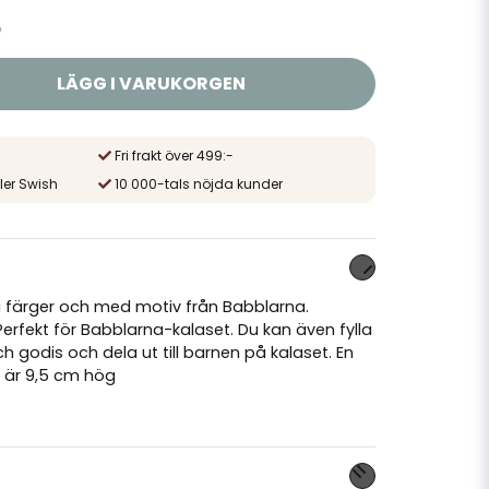
LÄGG I VARUKORGEN
Fri frakt över 499:-
ler Swish
10 000-tals nöjda kunder
a färger och med motiv från Babblarna.
erfekt för Babblarna-kalaset. Du kan även fylla
odis och dela ut till barnen på kalaset. En
är 9,5 cm hög