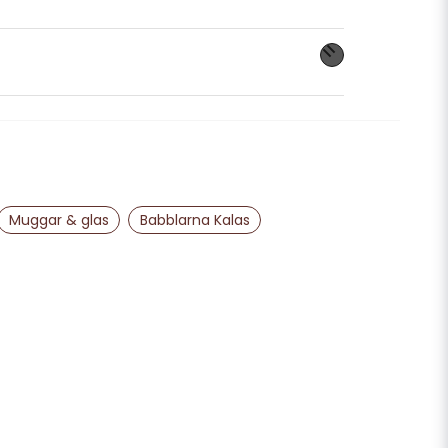
nna produkten...
email
Mejladress
Muggar & glas
Babblarna Kalas
ra min fråga
Skicka fråga