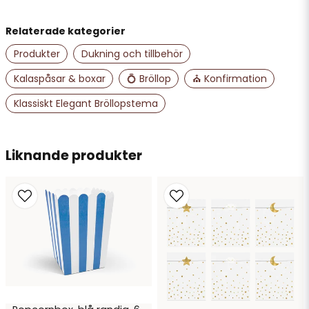
Relaterade kategorier
name
Namn
Produkter
Dukning och tillbehör
Kalaspåsar & boxar
💍 Bröllop
⛪ Konfirmation
email
Klassiskt Elegant Bröllopstema
Mejladress
Liknande produkter
Ja, ni får publicera min fråga
Skicka fråga