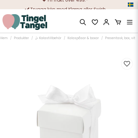
Trygga köp med Klarna eller Swish
10 000-tals nöjda kunder
Hem
Produkter
🤹 Kalastillbehör
Kalaspåsar & boxar
Presentask, box, vit