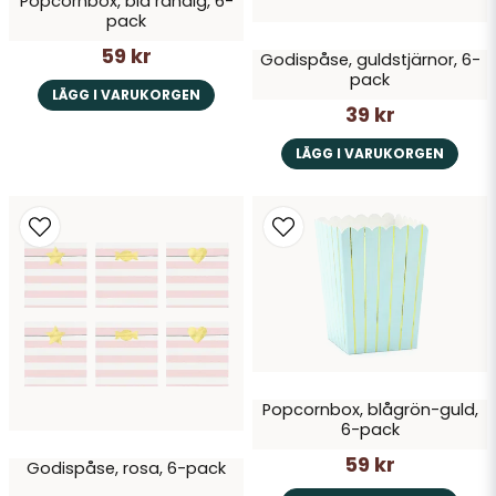
Popcornbox, blå randig, 6-
pack
59 kr
Godispåse, guldstjärnor, 6-
pack
LÄGG I VARUKORGEN
39 kr
LÄGG I VARUKORGEN
Popcornbox, blågrön-guld,
6-pack
59 kr
Godispåse, rosa, 6-pack