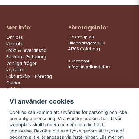
Mer info:
Företagsinfo:
Om oss
Tia Group AB
Hildedalsgatan 80
Kontakt
41705 Göteborg
Frakt & leveranstid
Butiken i Göteborg
Kundtjänst:
Vanliga frågor
info@tingeltangel.se
Köpvillkor
Fakturaköp - Företag
Guider
Jobba hos oss
Vi använder cookies
Följ oss:
Vi levererar:
Instagram
Snabba leveranser
Cookies kan komma att användas för personlig och icke
Trygga köp
personlig annonsering. Vi använder cookies för att vår
Facebook
Fri frakt över 499:-
webbplats skall fungera och erbjuda dig bästa
TikTok
upplevelse. Bekräfta ditt samtycke genom att trycka på
Trevlig kundtjänst
godkänn alla eller anpassa via inställningar. Läs mer om
YouTube