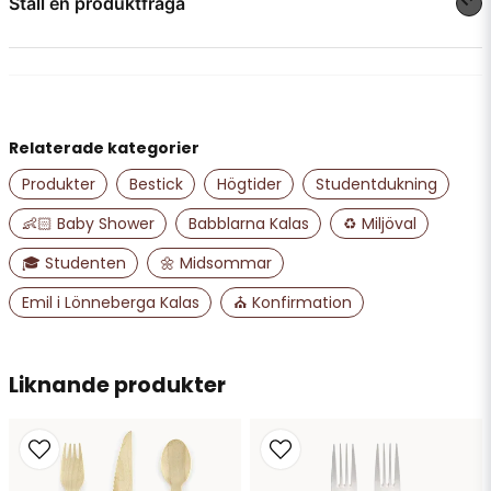
Ställ en produktfråga
question
Fråga oss något om denna produkten...
Relaterade kategorier
name
Namn
Produkter
Bestick
Högtider
Studentdukning
👶🏻 Baby Shower
Babblarna Kalas
♻️ Miljöval
email
🎓 Studenten
🌼 Midsommar
Mejladress
Emil i Lönneberga Kalas
⛪ Konfirmation
Ja, ni får publicera min fråga
Liknande produkter