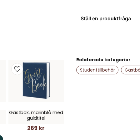
Tillverkad av FSC
Fin present till 
Ställ en produktfråga
question
Fråga oss något om de
Relaterade kategorier
name
Namn
Studenttillbehör
Gästbö
Ja, ni får publice
Gästbok, marinblå med
guldtitel
269 kr