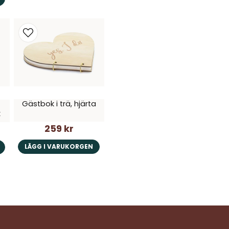
Gästbok i trä, hjärta
k
259 kr
LÄGG I VARUKORGEN