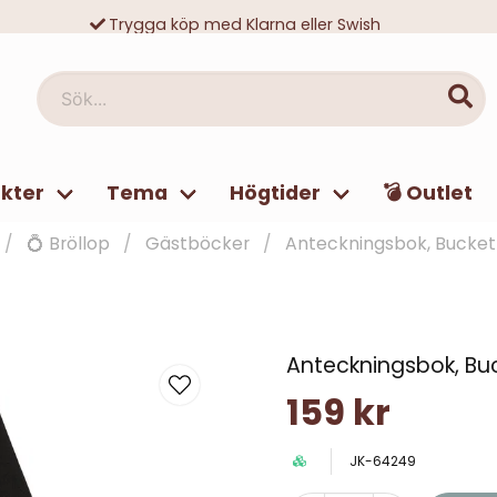
Trygga köp med Klarna eller Swish
10 000-tals nöjda kunder
Sök...
kter
Tema
Högtider
💣 Outlet
💍 Bröllop
Gästböcker
Anteckningsbok, Bucket
Anteckningsbok, Buc
159 kr
JK-64249