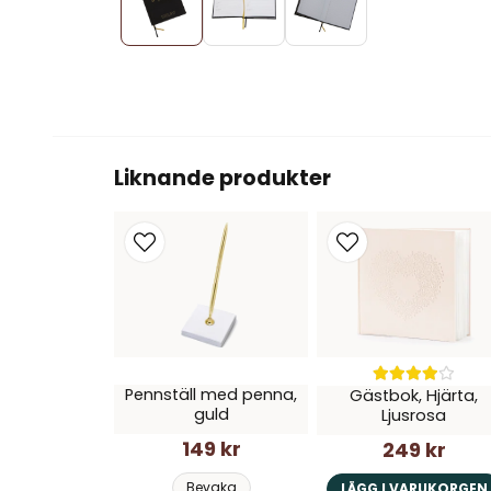
Liknande produkter
Pennställ med penna,
Gästbok, Hjärta,
guld
Ljusrosa
149 kr
249 kr
Bevaka
LÄGG I VARUKORGEN