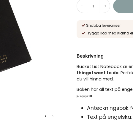
-
+
Snabba leveranser
Trygga köp med Klarna el
Beskrivning
Bucket List Notebook är 
things I want to do
. Perf
du vill hinna med.
Boken har all text på engel
papper.
Anteckningsbok fö
Text på engelska: 
160 sidor att fylla 