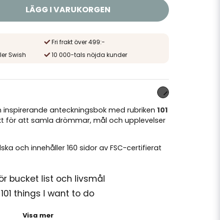
LÄGG I VARUKORGEN
Fri frakt över 499:-
ler Swish
10 000-tals nöjda kunder
en inspirerande anteckningsbok med rubriken
101
ekt för att samla drömmar, mål och upplevelser
ska och innehåller 160 sidor av FSC-certifierat
r bucket list och livsmål
101 things I want to do
i
Visa mer