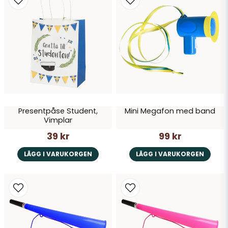
för 1 år sedan
Andreas
för 1 år sedan
Ann
för 1 år sedan
Maud Uppvall
Skicka fråga
för 1 år sedan
Presentpåse Student,
Mini Megafon med band
Vimplar
39 kr
99 kr
LÄGG I VARUKORGEN
LÄGG I VARUKORGEN