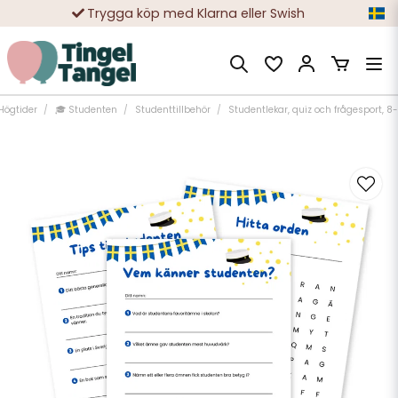
Trygga köp med Klarna eller Swish
10 000-tals nöjda kunder
Högtider
🎓 Studenten
Studenttillbehör
Studentlekar, quiz och frågesport, 8