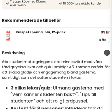
Trygga köp med Klarna
10 000-tals nöjda kunder
eller Swish
Rekommenderade tillbehör
99 kr
Kulspetspenna, blå, 12-pack
KÖP
Beskrivning
Gör studentmottagningen extra minnesvärd med våra
färdigtryckta lekar och quiz i smidigt A5-format! Perfekt för
att skapa glädje och engagemang bland gästerna,
samtidigt som det sätter studenten i fokus.
3 olika lekar/quiz:
Utmana gästerna med
"Vem känner studenten bäst?", "Tips till
studenten" och ett roligt ordpussel.
Perfekt för 8 personer:
Inkluderar tryckta