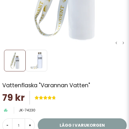
Vattenflaska "Varannan Vatten"
79 kr
JK-74230
LÄGG I VARUKORGEN
-
+