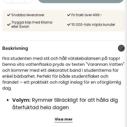
Snabba leveranser
Fri frakt över 499:-
Trygga köp med Klarna
10 000-tals nöjda kunder
eller Swish
Beskrivning
Fira studenten med stil och håll vätskebalansen på topp!
Denna vita vattenflaska pryds av texten "Varannan Vatten"
och kommer med ett dekorativt band i studenttema för
enkel bärbarhet. Perfekt för både studentflaket och
firandet – ett praktiskt och roligt inslag för en oförglömlig
dag.
Volym:
Rymmer tillräckligt för att hålla dig
återfuktad hela dagen
Design:
Vit flaska med svart text och
Visa mer
studentband i vitt och guld