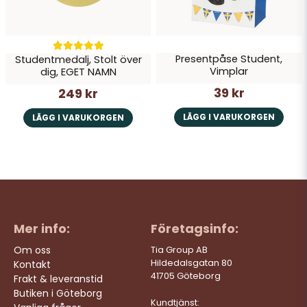
Presentpåse Student,
Studentmedalj, Stolt över
Vimplar
dig, EGET NAMN
39 kr
249 kr
LÄGG I VARUKORGEN
LÄGG I VARUKORGEN
Mer info:
Företagsinfo:
Om oss
Tia Group AB
Hildedalsgatan 80
Kontakt
41705 Göteborg
Frakt & leveranstid
Butiken i Göteborg
Kundtjänst: