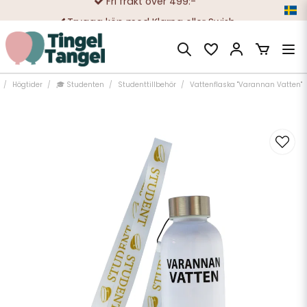
Trygga köp med Klarna eller Swish
10 000-tals nöjda kunder
Högtider
🎓 Studenten
Studenttillbehör
Vattenflaska "Varannan Vatten"