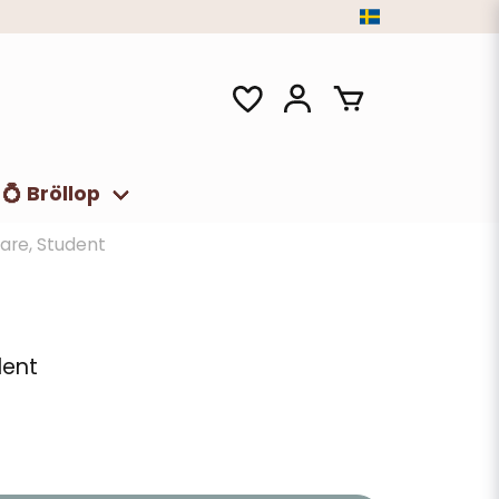
💍 Bröllop
are, Student
dent