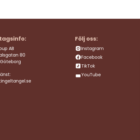
tagsinfo:
Följ oss:
roup AB
Instagram
dalsgatan 80
Facebook
 Göteborg
TikTok
änst:
YouTube
ingeltangel.se