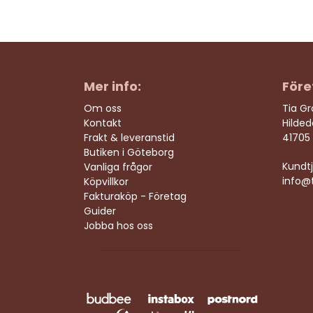
Mer info:
Före
Om oss
Tia G
Kontakt
Hilde
Frakt & leveranstid
41705
Butiken i Göteborg
Kundtj
Vanliga frågor
info@t
Köpvillkor
Fakturaköp - Företag
Guider
Jobba hos oss