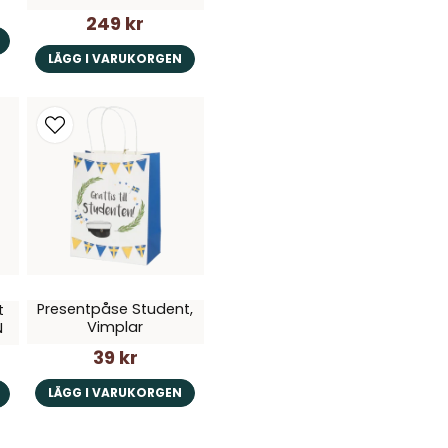
249 kr
LÄGG I VARUKORGEN
Presentpåse Student,
t
Vimplar
N
39 kr
LÄGG I VARUKORGEN