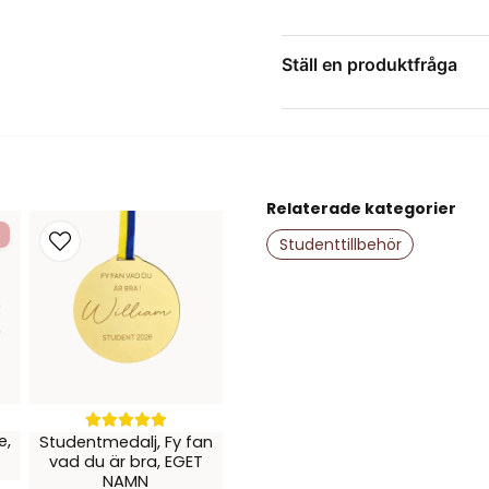
mot kyla
Perfekt för:
Stud
Ställ en produktfråga
Ge festen ett extra lyft och 
question
Fråga oss något om de
Relaterade kategorier
name
Namn
Studenttillbehör
Ja, ni får publice
e,
Studentmedalj, Fy fan
vad du är bra, EGET
NAMN