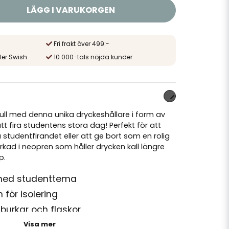
LÄGG I VARUKORGEN
Fri frakt över 499:-
ler Swish
10 000-tals nöjda kunder
lfull med denna unika dryckeshållare i form av
tt fira studentens stora dag! Perfekt för att
studentfirandet eller att ge bort som en rolig
erkad i neopren som håller drycken kall längre
p.
med studenttema
för isolering
urkar och flaskor
ler drycken kall och skyddar händerna
Visa mer