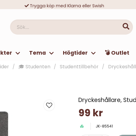
Trygga köp med Klarna eller Swish
10 000-tals nöjda kunder
Sök...
kter
Tema
Högtider
💣 Outlet
ider
🎓 Studenten
Studenttillbehör
Dryckeshåll
Dryckeshållare, Stu
99 kr
JK-85541