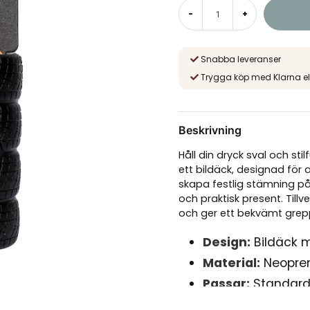
-
+
Snabba leveranser
Trygga köp med Klarna el
Beskrivning
Håll din dryck sval och sti
ett bildäck, designad för a
skapa festlig stämning på 
och praktisk present. Tillv
och ger ett bekvämt grep
Design:
Bildäck 
Material:
Neopren 
Passar:
Standardb
Användning:
Hål