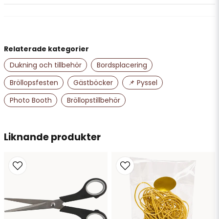
question
Fråga oss något om denna produkten...
Relaterade kategorier
name
Namn
Dukning och tillbehör
Bordsplacering
Bröllopsfesten
Gästböcker
📌 Pyssel
email
Photo Booth
Bröllopstillbehör
Mejladress
Liknande produkter
Ja, ni får publicera min fråga