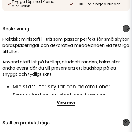
Trygga köp med Klarna
10 000-tals nöjda kunder
eller Swish
Beskrivning
Praktiskt ministaffli i trä som passar perfekt för små skyltar,
bordsplaceringar och dekorativa meddelanden vid festliga
tillfällen.
Använd staffliet på bröllop, studentfiranden, kalas eller
andra event där du vill presentera ett budskap på ett
snyggt och tydligt sätt.
Ministaffli för skyltar och dekorationer
Passar bröllop, student och firanden
Visa mer
Höjd 25 cm
Hylldjup 12 mm
Säljs styckvis
Ställ en produktfråga