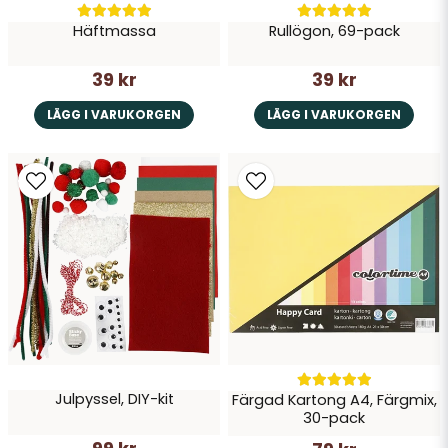
Häftmassa
Rullögon, 69-pack
39 kr
39 kr
LÄGG I VARUKORGEN
LÄGG I VARUKORGEN
Julpyssel, DIY-kit
Färgad Kartong A4, Färgmix,
30-pack