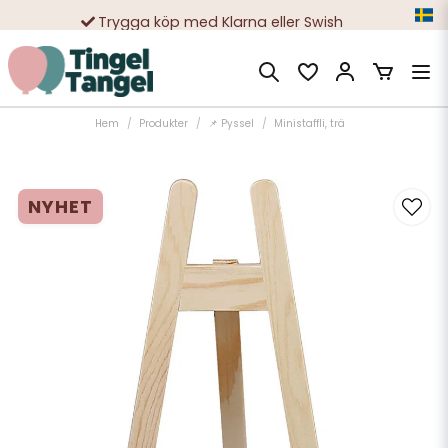
Trygga köp med Klarna eller Swish
10 000-tals nöjda kunder
Hem
Produkter
📌 Pyssel
Ministaffli, trä
NYHET