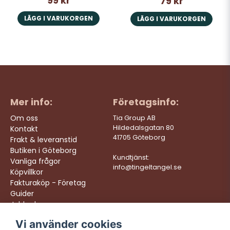
99 kr
79 kr
LÄGG I VARUKORGEN
LÄGG I VARUKORGEN
Mer info:
Företagsinfo:
Om oss
Tia Group AB
Hildedalsgatan 80
Kontakt
41705 Göteborg
Frakt & leveranstid
Butiken i Göteborg
Kundtjänst:
Vanliga frågor
info@tingeltangel.se
Köpvillkor
Fakturaköp - Företag
Guider
Jobba hos oss
Vi använder cookies
Följ oss:
Vi levererar: