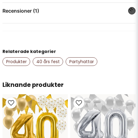
question
Fråga oss något om denna produkten...
Recensioner (1)
Veronica
för 2 år sedan
name
Namn
Väldigt liten
Relaterade kategorier
Produkter
40 års fest
Partyhattar
email
Mejladress
Liknande produkter
Ja, ni får publicera min fråga