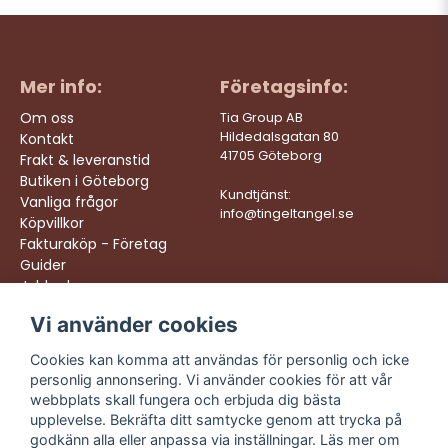
Mer info:
Företagsinfo:
Om oss
Tia Group AB
Hildedalsgatan 80
Kontakt
41705 Göteborg
Frakt & leveranstid
Butiken i Göteborg
Kundtjänst:
Vanliga frågor
info@tingeltangel.se
Köpvillkor
Fakturaköp - Företag
Guider
Jobba hos oss
Vi använder cookies
Följ oss:
Vi levererar:
Instagram
Snabba leveranser
Cookies kan komma att användas för personlig och icke
Trygga köp
personlig annonsering. Vi använder cookies för att vår
Facebook
Fri frakt över 499:-
webbplats skall fungera och erbjuda dig bästa
TikTok
upplevelse. Bekräfta ditt samtycke genom att trycka på
Trevlig kundtjänst
godkänn alla eller anpassa via inställningar. Läs mer om
YouTube