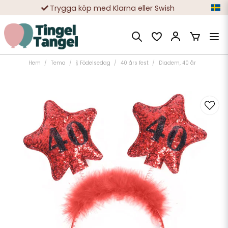
Trygga köp med Klarna eller Swish
10 000-tals nöjda kunder
Hem
Tema
🍾 Födelsedag
40 års fest
Diadem, 40 år