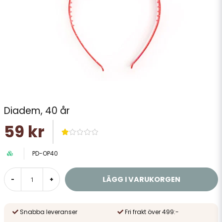
Diadem, 40 år
59 kr
PD-OP40
LÄGG I VARUKORGEN
-
+
Snabba leveranser
Fri frakt över 499:-