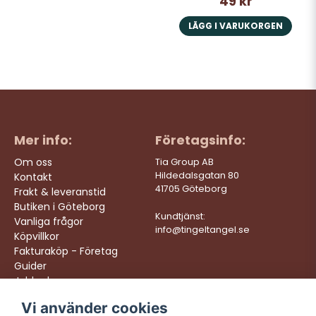
49 kr
LÄGG I VARUKORGEN
Mer info:
Företagsinfo:
Om oss
Tia Group AB
Hildedalsgatan 80
Kontakt
41705 Göteborg
Frakt & leveranstid
Butiken i Göteborg
Kundtjänst:
Vanliga frågor
info@tingeltangel.se
Köpvillkor
Fakturaköp - Företag
Guider
Jobba hos oss
Vi använder cookies
Följ oss:
Vi levererar: