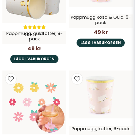
Pappmugg Rosa & Guld, 6-
pack
49 kr
Pappmugg, guldfötter, 8-
Skicka fråga
pack
LÄGG I VARUKORGEN
49 kr
LÄGG I VARUKORGEN
Pappmugg, katter, 6-pack