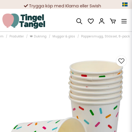
Trygga köp med Klarna eller Swish
10 000-tals nöjda kunder
em
Produkter
🍽️ Dukning
Muggar & glas
Pappersmugg, Strössel, 8-pack