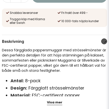
Snabba leveranser
Fri frakt över 499:-
Trygga köp med Klarna
10 000-tals nöjda kunder
eller Swish
Beskrivning
Dessa färgglada pappersmuggar med strösselmönster är
den perfekta detaljen för att höja stämningen på kalaset,
sommarfesten eller picknicken! Muggarna är tillverkade av
FSC-certifierat papper, vilket gör dem till ett hållbart val för
både små och stora festligheter.
Antal:
8-pack
Design:
Färgglatt strösselmönster
Material:
FSC-certifierat papper
Användning:
Passar födelsedagskalas,
Visa mer