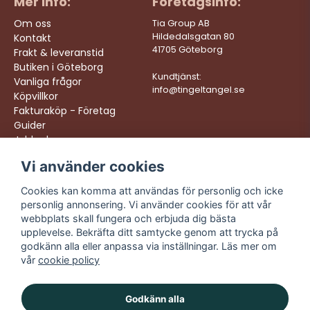
Mer info:
Företagsinfo:
Om oss
Tia Group AB
Hildedalsgatan 80
Kontakt
41705 Göteborg
Frakt & leveranstid
Butiken i Göteborg
Kundtjänst:
Vanliga frågor
info@tingeltangel.se
Köpvillkor
Fakturaköp - Företag
Guider
Jobba hos oss
Vi använder cookies
Följ oss:
Vi levererar:
Instagram
Snabba leveranser
Cookies kan komma att användas för personlig och icke
Trygga köp
personlig annonsering. Vi använder cookies för att vår
Facebook
Fri frakt över 499:-
webbplats skall fungera och erbjuda dig bästa
TikTok
upplevelse. Bekräfta ditt samtycke genom att trycka på
Trevlig kundtjänst
godkänn alla eller anpassa via inställningar. Läs mer om
YouTube
vår
cookie policy
Godkänn alla