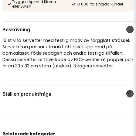
Trygga köp med Klarna
10 000-tals nöjda kunder
eller Swish
Beskrivning
16 st vita servetter med festlig motiv av färgglatt strössel.
Servetterna passar utmärkt att duka upp med på
barnkalaset, födelsedagen och andra festliga tillfällen.
Dessa servetter är tillverkade av FSC-certifierat papper och
är ca 33 x 33 cm stora (utvikta). 3-lagers servetter.
Ställ en produktfråga
question
Fråga oss något om denna produkten...
Relaterade kategorier