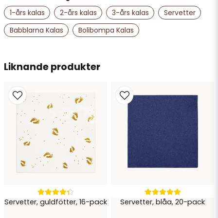
name
Namn
1-års kalas
2-års kalas
3-års kalas
Servetter
Babblarna Kalas
Bolibompa Kalas
email
Mejladress
Liknande produkter
Ja, ni får publicera min fråga
Skicka fråga
Servetter, guldfötter, 16-pack
Servetter, blåa, 20-pack