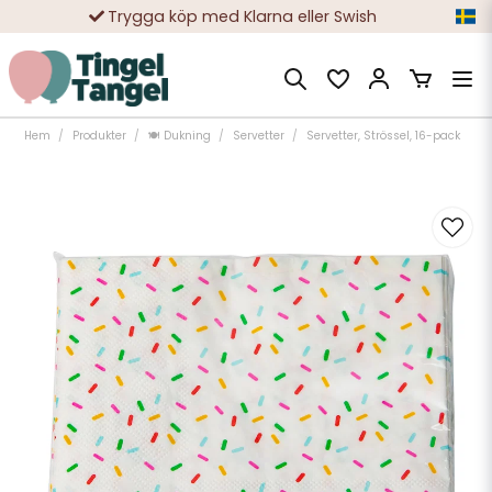
Trygga köp med Klarna eller Swish
10 000-tals nöjda kunder
Hem
Produkter
🍽️ Dukning
Servetter
Servetter, Strössel, 16-pack