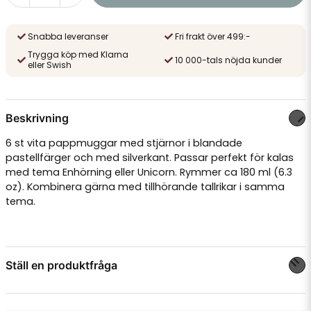
Snabba leveranser
Fri frakt över 499:-
Trygga köp med Klarna
10 000-tals nöjda kunder
eller Swish
Beskrivning
6 st vita pappmuggar med stjärnor i blandade
pastellfärger och med silverkant. Passar perfekt för kalas
med tema Enhörning eller Unicorn. Rymmer ca 180 ml (6.3
oz). Kombinera gärna med tillhörande
tallrikar
i samma
tema.
Ställ en produktfråga
question
Fråga oss något om denna produkten...