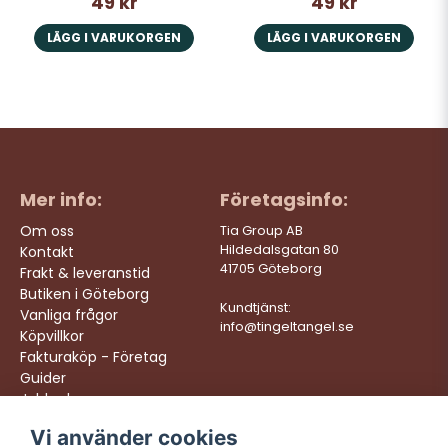
49 kr
49 kr
LÄGG I VARUKORGEN
LÄGG I VARUKORGEN
Mer info:
Företagsinfo:
Om oss
Tia Group AB
Hildedalsgatan 80
Kontakt
41705 Göteborg
Frakt & leveranstid
Butiken i Göteborg
Kundtjänst:
Vanliga frågor
info@tingeltangel.se
Köpvillkor
Fakturaköp - Företag
Guider
Jobba hos oss
Vi använder cookies
Följ oss:
Vi levererar: