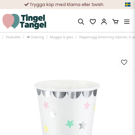
Trygga köp med Klarna eller Swish
10 000-tals nöjda kunder
Produkter
🍽️ Dukning
Muggar & glas
Pappmugg Enhörning stjärnor, 6-p