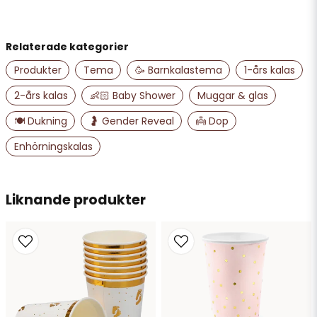
Relaterade kategorier
name
Namn
Produkter
Tema
🥳 Barnkalastema
1-års kalas
2-års kalas
👶🏻 Baby Shower
Muggar & glas
email
🍽️ Dukning
🤰 Gender Reveal
👼 Dop
Mejladress
Enhörningskalas
Ja, ni får publicera min fråga
Liknande produkter