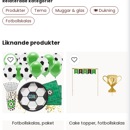
Relaterade kategorier
name
Namn
Produkter
Tema
Muggar & glas
🍽️ Dukning
Fotbollskalas
email
Mejladress
Liknande produkter
Ja, ni får publicera min fråga
Skicka fråga
Fotbollskalas, paket
Cake topper, fotbollskalas