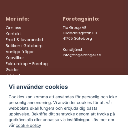
Mer info:
Företagsinfo:
Om oss
Tia Group AB
Hildedalsgatan 80
Kontakt
41705 Göteborg
Frakt & leveranstid
Butiken i Göteborg
Kundtjänst:
Vanliga frågor
info@tingeltangel.se
Köpvillkor
Fakturaköp - Företag
Guider
Jobba hos oss
Vi använder cookies
Följ oss:
Vi levererar:
Instagram
Snabba leveranser
Cookies kan komma att användas för personlig och icke
Trygga köp
personlig annonsering. Vi använder cookies för att vår
Facebook
Fri frakt över 499:-
webbplats skall fungera och erbjuda dig bästa
TikTok
upplevelse. Bekräfta ditt samtycke genom att trycka på
Trevlig kundtjänst
godkänn alla eller anpassa via inställningar. Läs mer om
YouTube
vår
cookie policy