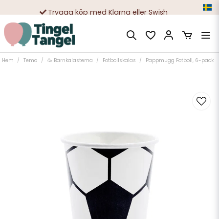
Trygga köp med Klarna eller Swish
10 000-tals nöjda kunder
Hem
Tema
🥳 Barnkalastema
Fotbollskalas
Pappmugg Fotboll, 6-pack