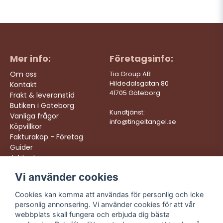
Mer info:
Företagsinfo:
Om oss
Tia Group AB
Hildedalsgatan 80
Kontakt
41705 Göteborg
Frakt & leveranstid
Butiken i Göteborg
Kundtjänst:
Vanliga frågor
info@tingeltangel.se
Köpvillkor
Fakturaköp - Företag
Guider
Jobba hos oss
Vi använder cookies
Följ oss:
Vi levererar:
Instagram
Snabba leveranser
Cookies kan komma att användas för personlig och icke
Trygga köp
personlig annonsering. Vi använder cookies för att vår
Facebook
Fri frakt över 499:-
webbplats skall fungera och erbjuda dig bästa
TikTok