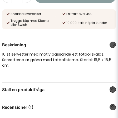
Snabba leveranser
Fri frakt över 499:-
Trygga köp med Klarna
10 000-tals nöjda kunder
eller Swish
Beskrivning
16 st servetter med motiv passande ett fotbollskalas.
Servetterna är gröna med fotbollstema. Storlek 16,5 x 16,5
cm.
Ställ en produktfråga
question
Fråga oss något om denna produkten...
Recensioner (1)