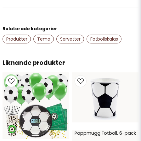
Kerstin
för 9 månader sedan
name
Namn
Relaterade kategorier
Produkter
Tema
Servetter
Fotbollskalas
email
Mejladress
Liknande produkter
Ja, ni får publicera min fråga
Skicka fråga
Pappmugg Fotboll, 6-pack