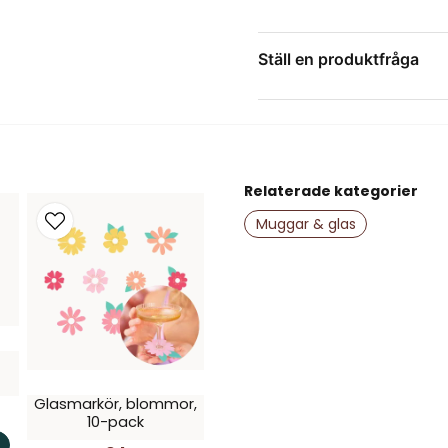
Ej lämpliga för v
Förpackning: 6 s
Ställ en produktfråga
question
Fråga oss något om de
Relaterade kategorier
name
Namn
Muggar & glas
Ja, ni får publice
Glasmarkör, blommor,
10-pack