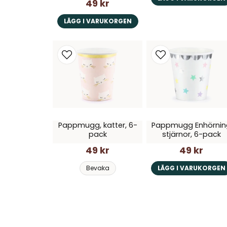
49 kr
LÄGG I VARUKORGEN
Pappmugg, katter, 6-
Pappmugg Enhörnin
pack
stjärnor, 6-pack
49 kr
49 kr
Bevaka
LÄGG I VARUKORGEN