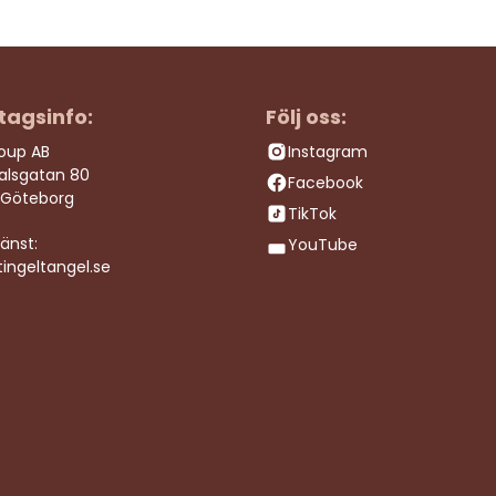
tagsinfo:
Följ oss:
roup AB
Instagram
dalsgatan 80
Facebook
 Göteborg
TikTok
änst:
YouTube
ingeltangel.se