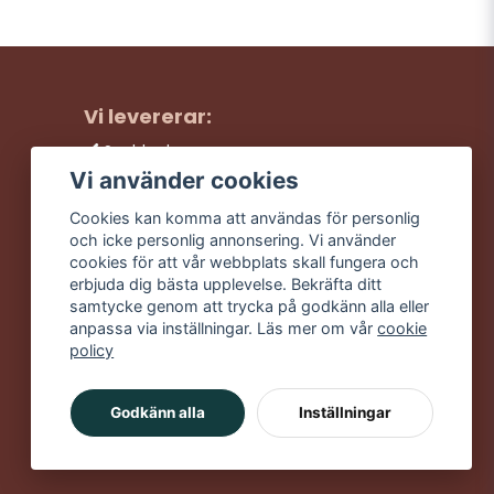
Vi levererar:
Snabba leveranser
Trygga köp
Vi använder cookies
Fri frakt över 499:-
Cookies kan komma att användas för personlig
Trevlig kundtjänst
och icke personlig annonsering. Vi använder
cookies för att vår webbplats skall fungera och
erbjuda dig bästa upplevelse. Bekräfta ditt
samtycke genom att trycka på godkänn alla eller
anpassa via inställningar. Läs mer om vår
cookie
policy
Godkänn alla
Inställningar