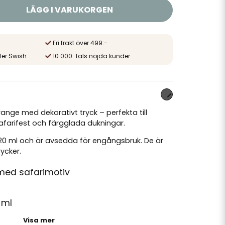
LÄGG I VARUKORGEN
Fri frakt över 499:-
ler Swish
10 000-tals nöjda kunder
ange med dekorativt tryck – perfekta till
afarifest och färgglada dukningar.
0 ml och är avsedda för engångsbruk. De är
ycker.
ed safarimotiv
 ml
Visa mer