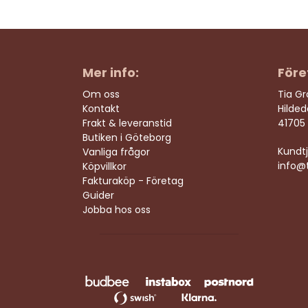
Mer info:
Före
Om oss
Tia G
Kontakt
Hilde
Frakt & leveranstid
41705
Butiken i Göteborg
Kundtj
Vanliga frågor
info@t
Köpvillkor
Fakturaköp - Företag
Guider
Jobba hos oss