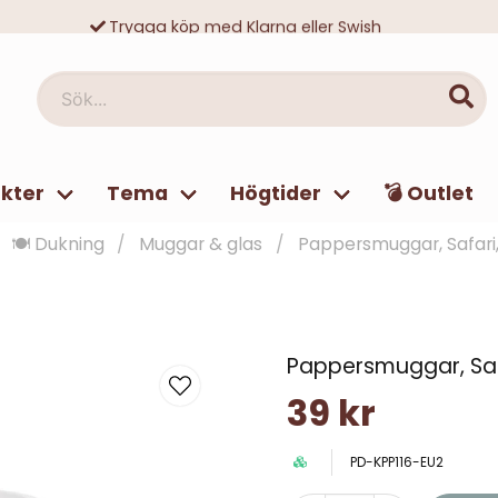
Trygga köp med Klarna eller Swish
10 000-tals nöjda kunder
Sök...
kter
Tema
Högtider
💣 Outlet
🍽️ Dukning
Muggar & glas
Pappersmuggar, Safari
Pappersmuggar, Saf
39 kr
PD-KPP116-EU2