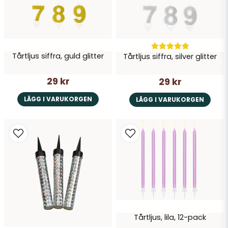
Tårtljus siffra, guld glitter
Tårtljus siffra, silver glitter
Skicka fråga
29 kr
29 kr
LÄGG I VARUKORGEN
LÄGG I VARUKORGEN
Tårtljus, lila, 12-pack