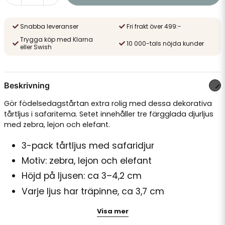
Snabba leveranser
Fri frakt över 499:-
Trygga köp med Klarna
10 000-tals nöjda kunder
eller Swish
Beskrivning
Gör födelsedagstårtan extra rolig med dessa dekorativa
tårtljus i safaritema. Setet innehåller tre färgglada djurljus
med zebra, lejon och elefant.
3-pack tårtljus med safaridjur
Motiv: zebra, lejon och elefant
Höjd på ljusen: ca 3–4,2 cm
Varje ljus har träpinne, ca 3,7 cm
Passar perfekt till safari- och djungelkalas
Visa mer