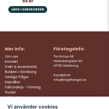
59 kr
LÄGG I VARUKORGEN
Mer info:
Företagsinfo:
Om oss
Tia Group AB
Hildedalsgatan 80
Kontakt
41705 Göteborg
Frakt & leveranstid
Butiken i Göteborg
Kundtjänst:
Vanliga frågor
info@tingeltangel.se
Köpvillkor
Fakturaköp - Företag
Guider
Jobba hos oss
Vi använder cookies
Följ oss:
Vi levererar: