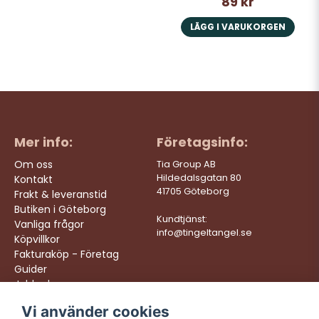
89 kr
LÄGG I VARUKORGEN
Mer info:
Företagsinfo:
Om oss
Tia Group AB
Hildedalsgatan 80
Kontakt
41705 Göteborg
Frakt & leveranstid
Butiken i Göteborg
Kundtjänst:
Vanliga frågor
info@tingeltangel.se
Köpvillkor
Fakturaköp - Företag
Guider
Jobba hos oss
Vi använder cookies
Följ oss:
Vi levererar: