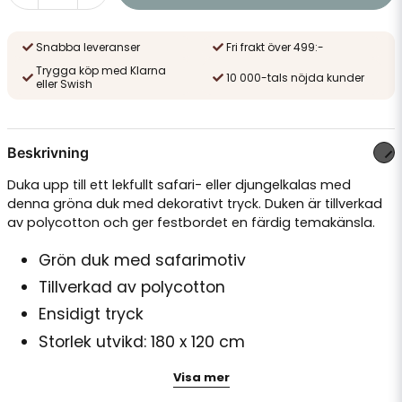
Snabba leveranser
Fri frakt över 499:-
Trygga köp med Klarna
10 000-tals nöjda kunder
eller Swish
Beskrivning
Duka upp till ett lekfullt safari- eller djungelkalas med
denna gröna duk med dekorativt tryck. Duken är tillverkad
av polycotton och ger festbordet en färdig temakänsla.
Grön duk med safarimotiv
Tillverkad av polycotton
Ensidigt tryck
Storlek utvikd: 180 x 120 cm
Passar barnkalas, safari- och djungeltema
Visa mer