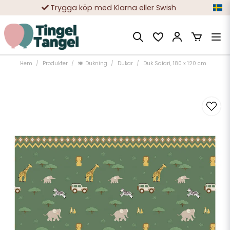
Trygga köp med Klarna eller Swish
10 000-tals nöjda kunder
Hem
Produkter
🍽️ Dukning
Dukar
Duk Safari, 180 x 120 cm