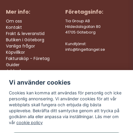
Mer info:
Företagsinfo:
Om oss
Tia Group AB
Hildedalsgatan 80
Kontakt
41705 Göteborg
Frakt & leveranstid
Butiken i Göteborg
Kundtjänst:
Vanliga frågor
info@tingeltangel.se
Köpvillkor
Fakturaköp - Företag
Guider
Jobba hos oss
Vi använder cookies
Följ oss:
Vi levererar:
Instagram
Snabba leveranser
Cookies kan komma att användas för personlig och icke
Trygga köp
personlig annonsering. Vi använder cookies för att vår
Facebook
Fri frakt över 499:-
webbplats skall fungera och erbjuda dig bästa
TikTok
upplevelse. Bekräfta ditt samtycke genom att trycka på
Trevlig kundtjänst
godkänn alla eller anpassa via inställningar. Läs mer om
YouTube
vår
cookie policy