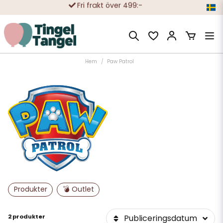
Fri frakt över 499:-
Trygga köp med Klarna eller Swish
10 000-tals nöjda kunder
Hem
Paw Patrol
Produkter
💣 Outlet
2 produkter
Publiceringsdatum