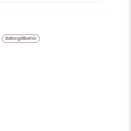
nna produkten...
email
Mejladress
Ballongtillbehör
ra min fråga
Skicka fråga