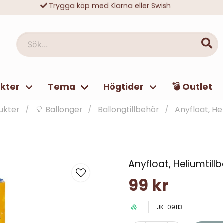
10 000-tals nöjda kunder
Sök...
kter
Tema
Högtider
💣 Outlet
ukter
🎈 Ballonger
Ballongtillbehör
Anyfloat, He
Anyfloat, Heliumtill
99 kr
JK-09113