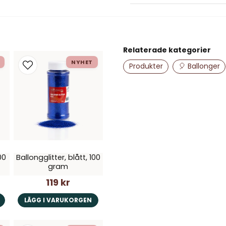
question
Fråga oss något om de
Relaterade kategorier
name
NYHET
Namn
Produkter
🎈 Ballonger
Ja, ni får publice
00
Ballongglitter, blått, 100
gram
119 kr
LÄGG I VARUKORGEN