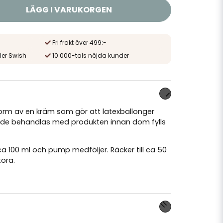
LÄGG I VARUKORGEN
Fri frakt över 499:-
ler Swish
10 000-tals nöjda kunder
i form av en kräm som gör att latexballonger
 de behandlas med produkten innan dom fylls
a 100 ml och pump medföljer. Räcker till ca 50
ora.