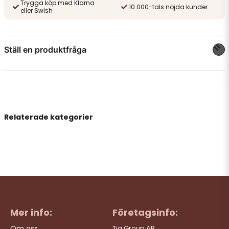
Trygga köp med Klarna
10 000-tals nöjda kunder
eller Swish
Ställ en produktfråga
question
Fråga oss något om denna produkten...
Relaterade kategorier
name
Namn
email
Mejladress
Mer info:
Företagsinfo:
Ja, ni får publicera min fråga
Om oss
Tia Group AB