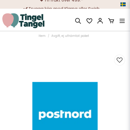
Trygga köp med Klarna eller Swish
10 000-tals nöjda kunder
Hem
Avgift, ej uthämtat paket