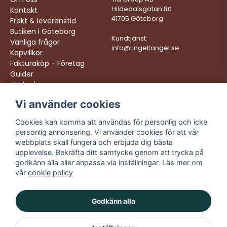
Hildedalsgatan 80
Kontakt
41705 Göteborg
Frakt & leveranstid
Butiken i Göteborg
Kundtjänst:
Vanliga frågor
info@tingeltangel.se
Köpvillkor
Fakturaköp - Företag
Guider
Jobba hos oss
Skicka fråga
Vi använder cookies
Följ oss:
Vi levererar:
Instagram
Snabba leveranser
Cookies kan komma att användas för personlig och icke
Trygga köp
personlig annonsering. Vi använder cookies för att vår
Facebook
Fri frakt över 499:-
webbplats skall fungera och erbjuda dig bästa
TikTok
upplevelse. Bekräfta ditt samtycke genom att trycka på
Trevlig kundtjänst
godkänn alla eller anpassa via inställningar. Läs mer om
YouTube
vår
cookie policy
Godkänn alla