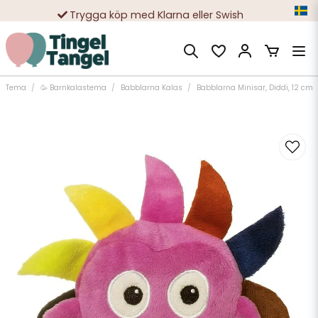
Trygga köp med Klarna eller Swish
10 000-tals nöjda kunder
Tema
🥳 Barnkalastema
Babblarna Kalas
Babblarna Minisar, Diddi, 12 cm