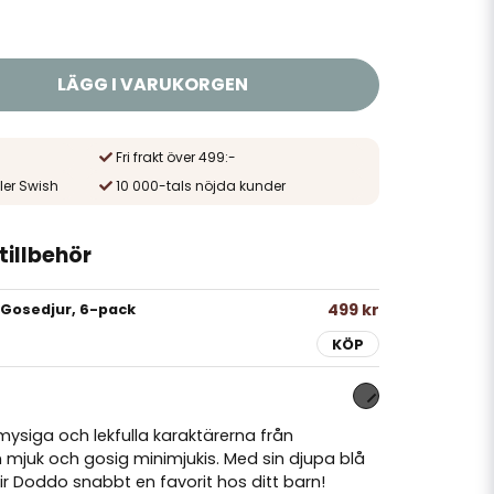
LÄGG I VARUKORGEN
Fri frakt över 499:-
ler Swish
10 000-tals nöjda kunder
illbehör
499 kr
 Gosedjur, 6-pack
KÖP
ysiga och lekfulla karaktärerna från
n mjuk och gosig minimjukis. Med sin djupa blå
ir Doddo snabbt en favorit hos ditt barn!