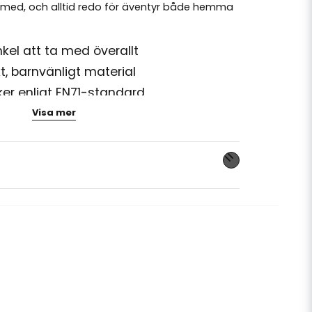
a med, och alltid redo för äventyr både hemma
nkel att ta med överallt
t, barnvänligt material
er enligt EN71-standard
der för enkel rengöring
Visa mer
t för dop, födelsedagar och andra
n bara leksaker – de är trogna följeslagare för
yr! Ge ditt barn en trygg och kramvänlig vän
nna produkten...
email
Mejladress