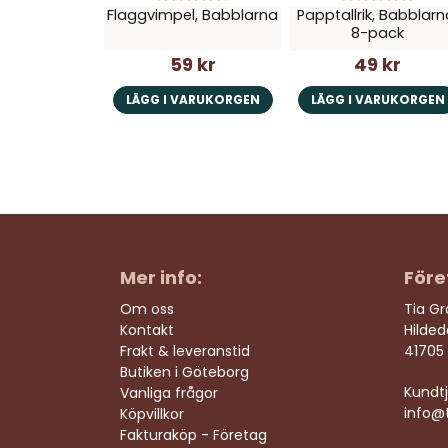
Flaggvimpel, Babblarna
Papptallrik, Babblarn
8-pack
59 kr
49 kr
LÄGG I VARUKORGEN
LÄGG I VARUKORGEN
Mer info:
Före
Om oss
Tia G
Kontakt
Hilde
Frakt & leveranstid
41705
Butiken i Göteborg
Kundtj
Vanliga frågor
info@t
Köpvillkor
Fakturaköp - Företag