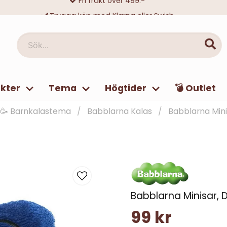
Trygga köp med Klarna eller Swish
10 000-tals nöjda kunder
Sök...
kter
Tema
Högtider
💣 Outlet
🥳 Barnkalastema
Babblarna Kalas
Babblarna Mini
Babblarna Minisar, 
99 kr