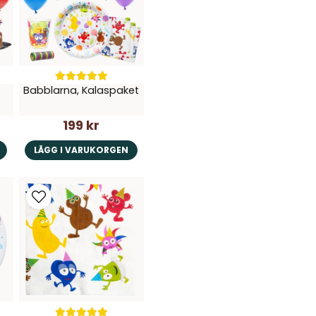
Ja, ni får publice
Babblarna, Kalaspaket
199 kr
LÄGG I VARUKORGEN