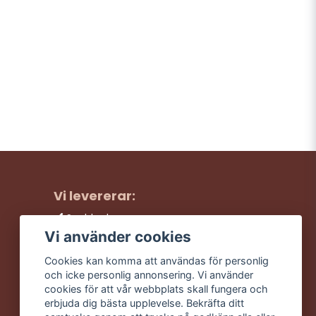
Vi levererar:
Snabba leveranser
Trygga köp
Vi använder cookies
Fri frakt över 499:-
Cookies kan komma att användas för personlig
Trevlig kundtjänst
och icke personlig annonsering. Vi använder
cookies för att vår webbplats skall fungera och
erbjuda dig bästa upplevelse. Bekräfta ditt