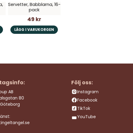
a,
Servetter, Babblarna, 16-
pack
49 kr
LÄGG I VARUKORGEN
tagsinfo:
Följ oss:
roup AB
Instagram
dalsgatan 80
Facebook
 Göteborg
TikTok
änst:
YouTube
ingeltangel.se