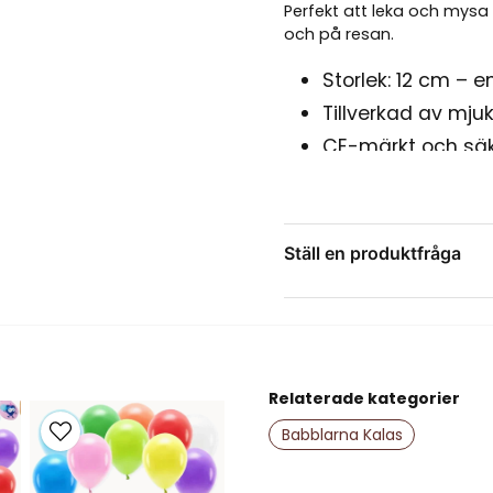
Perfekt att leka och mys
och på resan.
Storlek: 12 cm – e
Tillverkad av mjuk
CE-märkt och säk
Tvättbar i 40 gra
En perfekt presen
speciella tillfällen
Ställ en produktfråga
Babblarna Minisar är mer ä
question
både små och stora ävent
Fråga oss något om de
med Doddo.
Relaterade kategorier
name
Namn
Babblarna Kalas