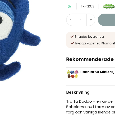
TK-12373
-
+
Snabba leveranser
Trygga köp med Klarna el
Rekommenderade t
Babblarna Minisar,
Beskrivning
Träffa Doddo – en av de m
Babblarna, nu i form av e
färg och vänliga leende bl