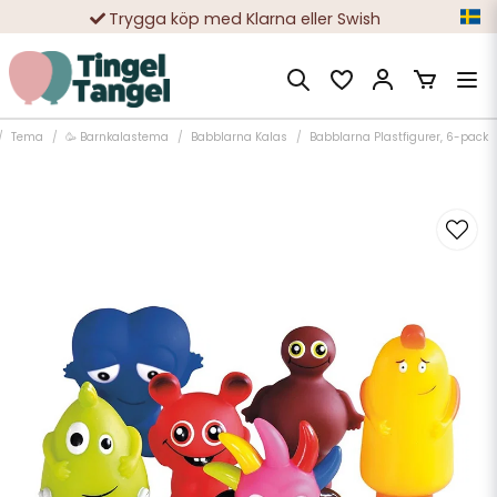
Trygga köp med Klarna eller Swish
10 000-tals nöjda kunder
Tema
🥳 Barnkalastema
Babblarna Kalas
Babblarna Plastfigurer, 6-pack