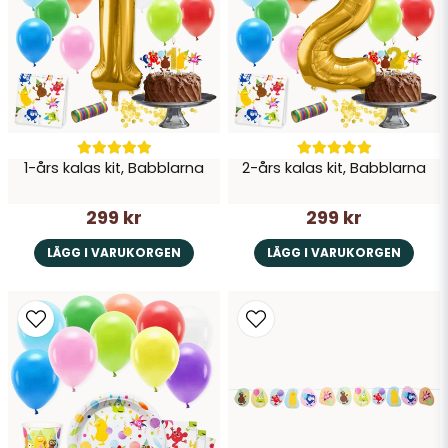
kadmium
Storlek: Ca 8 cm höga, perfekt för små
händer att greppa och utforska
Tillverkade enligt EU-standard: Uppfyller
säkerhetskraven enligt EN71 och är CE-
märkta
1-års kalas kit, Babblarna
2-års kalas kit, Babblarna
Skicka fråga
Fantasifull lek: Inspirerar barn att skapa egna
äventyr och berättelser
299 kr
299 kr
LÄGG I VARUKORGEN
LÄGG I VARUKORGEN