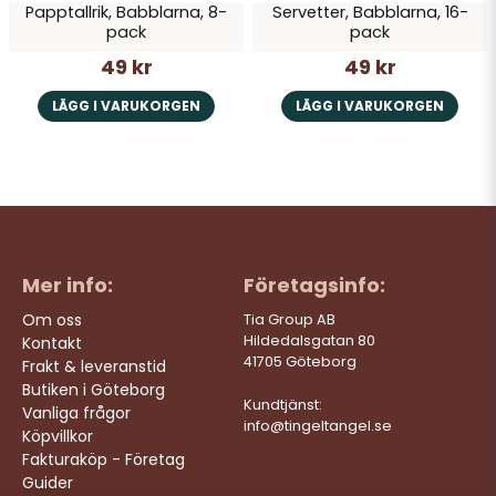
Papptallrik, Babblarna, 8-
Servetter, Babblarna, 16-
pack
pack
49 kr
49 kr
LÄGG I VARUKORGEN
LÄGG I VARUKORGEN
Mer info:
Företagsinfo:
Om oss
Tia Group AB
Hildedalsgatan 80
Kontakt
41705 Göteborg
Frakt & leveranstid
Butiken i Göteborg
Kundtjänst:
Vanliga frågor
info@tingeltangel.se
Köpvillkor
Fakturaköp - Företag
Guider