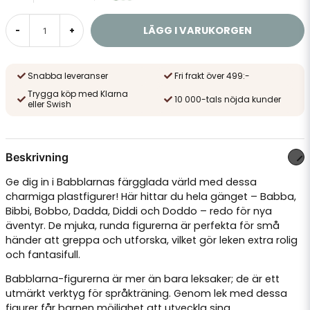
LÄGG I VARUKORGEN
-
+
Snabba leveranser
Fri frakt över 499:-
Trygga köp med Klarna
10 000-tals nöjda kunder
eller Swish
Beskrivning
Ge dig in i Babblarnas färgglada värld med dessa
charmiga plastfigurer! Här hittar du hela gänget – Babba,
Bibbi, Bobbo, Dadda, Diddi och Doddo – redo för nya
äventyr. De mjuka, runda figurerna är perfekta för små
händer att greppa och utforska, vilket gör leken extra rolig
och fantasifull.
Babblarna-figurerna är mer än bara leksaker; de är ett
utmärkt verktyg för språkträning. Genom lek med dessa
figurer får barnen möjlighet att utveckla sina