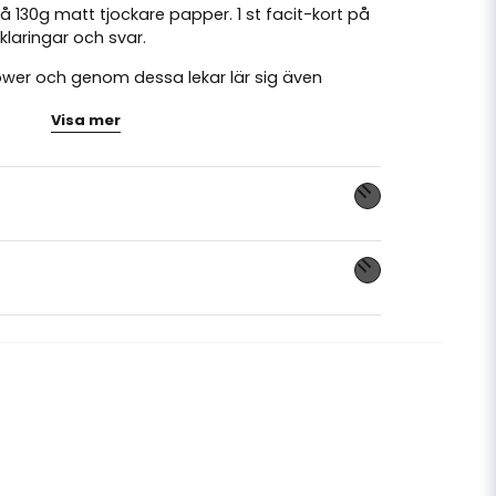
på 130g matt tjockare papper. 1 st facit-kort på
laringar och svar.
hower och genom dessa lekar lär sig även
 rolig fakta kring nyfödda.
Visa mer
Tingeltangel.se
nna produkten...
email
Mejladress
ra min fråga