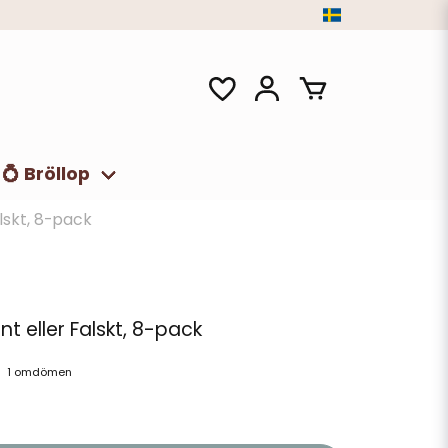
💍 Bröllop
lskt, 8-pack
t eller Falskt, 8-pack
1 omdömen