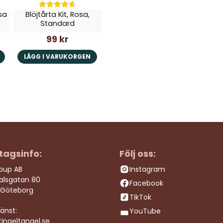
sa
Blöjtårta Kit, Rosa,
Standard
99 kr
LÄGG I VARUKORGEN
tagsinfo:
Följ oss:
roup AB
Instagram
dalsgatan 80
Facebook
 Göteborg
TikTok
änst:
YouTube
ingeltangel.se