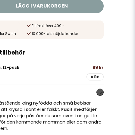
LÄGG I VARUKORGEN
Fri frakt över 499:-
ler Swish
10 000-tals nöjda kunder
illbehör
99 kr
, 12-pack
KÖP
 påstående kring nyfödda och små bebisar.
t kryssa i sant eller falskt.
Facit medföljer
ngar på varje påstående som även kan ge lite
kta för den kommande mamman eller dom andra
ern.