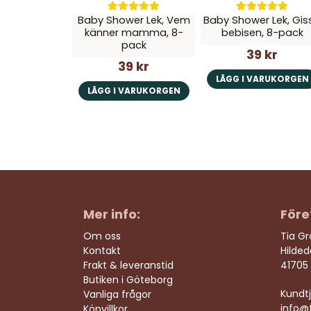
Baby Shower Lek, Vem
Baby Shower Lek, Gis
känner mamma, 8-
bebisen, 8-pack
pack
39 kr
39 kr
LÄGG I VARUKORGEN
LÄGG I VARUKORGEN
Mer info:
Före
Om oss
Tia G
Kontakt
Hilde
Frakt & leveranstid
41705
Butiken i Göteborg
Kundtj
Vanliga frågor
info@t
Köpvillkor