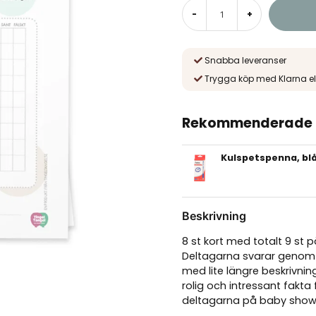
-
+
Snabba leveranser
Trygga köp med Klarna el
Rekommenderade t
Kulspetspenna, blå
Beskrivning
8 st kort med totalt 9 st
Deltagarna svarar genom at
med lite längre beskrivni
rolig och intressant fa
deltagarna på baby show