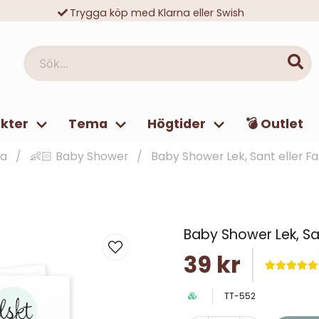
Trygga köp med Klarna eller Swish
10 000-tals nöjda kunder
Sök...
kter
Tema
Högtider
💣 Outlet
a
👶🏻 Baby Shower
Baby Shower Lek, Sant eller Fa
Baby Shower Lek, San
39 kr
TT-552