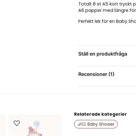
Totalt 8 st A5 kort tryckt 
A6 papper med längre förk
Perfekt lek för en Baby S
deltagarna intressant och
Lekarna säljs exklusivt på 
Ställ en produktfråga
question
Fråga oss något om de
Recensioner (1)
Eva
för 2 år sedan
name
Namn
Relaterade kategorier
👶🏻 Baby Shower
Ja, ni får publice