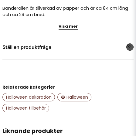
Banderollen är tillverkad av papper och är ca 84 cm lång
och ca 29 cm bred.
Eftersom banderollen är tillverkad av papper så
Visa mer
rekommenderar vi att den hängs upp på en dörr som är
skyddad mot direkt regn.
Ställ en produktfråga
question
Fråga oss något om denna produkten...
Relaterade kategorier
name
Namn
Halloween dekoration
🎃 Halloween
Halloween tillbehör
email
Mejladress
Liknande produkter