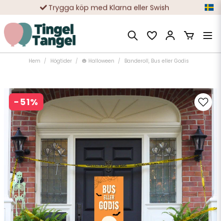
Trygga köp med Klarna eller Swish
10 000-tals nöjda kunder
Hem
Högtider
🎃 Halloween
Banderoll, Bus eller Godis
-
51
%