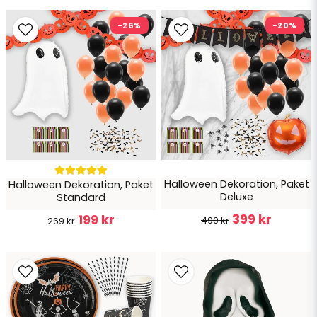
-26%
-20%
Ja, ni får publicera min fråga
Skicka fråga
Halloween Dekoration, Paket
Halloween Dekoration, Paket
Deluxe
Standard
399 kr
199 kr
499 kr
269 kr