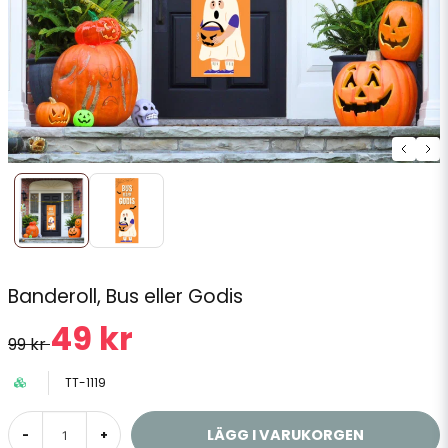
Banderoll, Bus eller Godis
49 kr
99 kr
TT-1119
LÄGG I VARUKORGEN
-
+