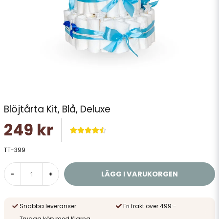
Blöjtårta Kit, Blå, Deluxe
249 kr
TT-399
LÄGG I VARUKORGEN
-
+
Snabba leveranser
Fri frakt över 499:-
Trygga köp med Klarna