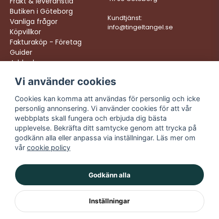
Frakt & leveranstid
Butiken i Göteborg
Kundtjänst:
Vanliga frågor
info@tingeltangel.se
Köpvillkor
Fakturaköp - Företag
Guider
Jobba hos oss
Vi använder cookies
Följ oss:
Vi levererar:
Instagram
Snabba leveranser
Cookies kan komma att användas för personlig och icke
Trygga köp
personlig annonsering. Vi använder cookies för att vår
Facebook
Fri frakt över 499:-
webbplats skall fungera och erbjuda dig bästa
TikTok
upplevelse. Bekräfta ditt samtycke genom att trycka på
Trevlig kundtjänst
godkänn alla eller anpassa via inställningar. Läs mer om
YouTube
vår
cookie policy
Godkänn alla
Inställningar