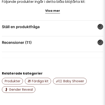
Följande produkter ingår i detta blåa blöjtårta kit:
Visa mer
1 st Cake topper, Hello Baby,
Ställ en produktfråga
ca 9,5 cm i diameter
1 st glasspinne ca 19 cm
question
Fråga oss något om denna produkten...
Recensioner (11)
hög
Pia
6 st Cake picks,
för 6 månader sedan
name
silverstjärnor
Namn
Lagomt många produkter och bra kvalité.
Relaterade kategorier
Randi
för 9 månader sedan
Produkter
🎁 Färdiga kit
👶🏻 Baby Shower
email
Mejladress
1 st tårtdekoration,
IngMarie
🤰 Gender Reveal
barnvagn, blå
för 1 år sedan
Anonym