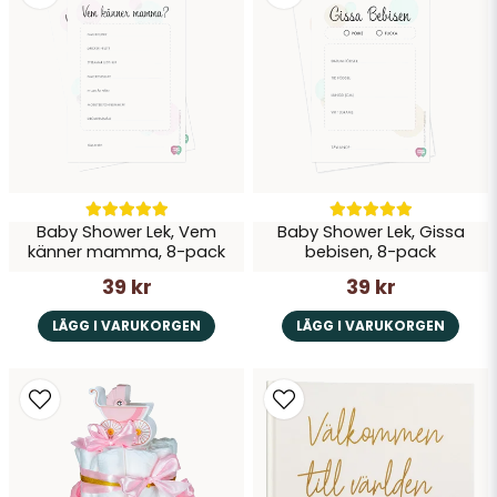
blöjtårta i samma storlek som på bilden.
har jag med hjälp av detta kit skapat min första
blöjtårta
Therese D
för 4 år sedan
Jättebra produkter och snabb leverans! Tyvärr
var en pappersfigur i 3D sönder, men är sånt
som händer i posthanteringen. Är supernöjd
med mitt köp!
Baby Shower Lek, Vem
Baby Shower Lek, Gissa
känner mamma, 8-pack
bebisen, 8-pack
39 kr
39 kr
LÄGG I VARUKORGEN
LÄGG I VARUKORGEN