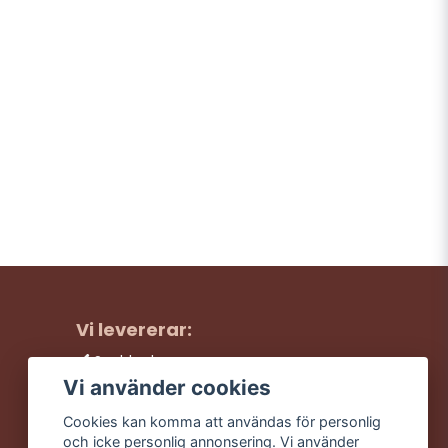
Vi levererar:
Snabba leveranser
Trygga köp
Vi använder cookies
Fri frakt över 499:-
Cookies kan komma att användas för personlig
Trevlig kundtjänst
och icke personlig annonsering. Vi använder