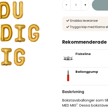
-
+
Snabba leveranser
Trygga köp med Klarna el
Rekommenderade t
Fiskelina
Ballongpump
Beskrivning
Bokstavsballonger som ti
MED MIG". Dessa bokstäver