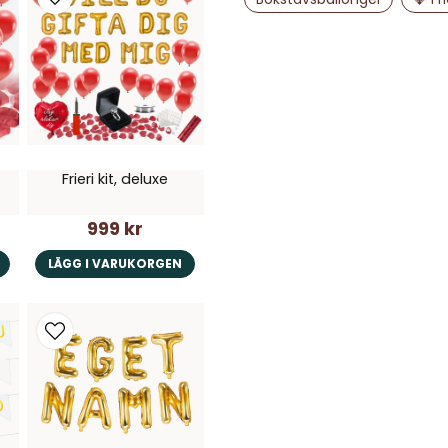
Ja, ni får publice
Frieri kit, deluxe
999 kr
LÄGG I VARUKORGEN