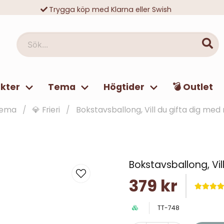
Trygga köp med Klarna eller Swish
10 000-tals nöjda kunder
Sök...
kter
Tema
Högtider
💣 Outlet
ema
💎 Frieri
Bokstavsballong, Vill du gifta dig med
Bokstavsballong, Vil
379 kr
TT-748