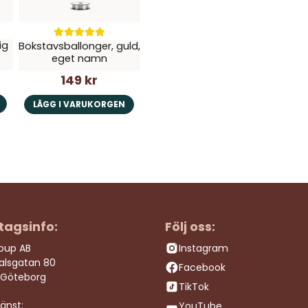
ig
Bokstavsballonger, guld,
eget namn
149 kr
LÄGG I VARUKORGEN
tagsinfo:
Följ oss:
roup AB
Instagram
dalsgatan 80
Facebook
 Göteborg
TikTok
änst:
YouTube