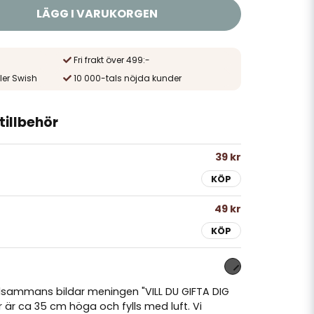
LÄGG I VARUKORGEN
Fri frakt över 499:-
ler Swish
10 000-tals nöjda kunder
illbehör
39 kr
KÖP
49 kr
KÖP
llsammans bildar meningen "VILL DU GIFTA DIG
 är ca 35 cm höga och fylls med luft. Vi