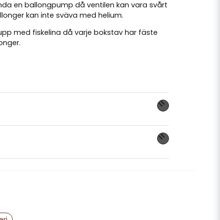
da en ballongpump då ventilen kan vara svårt
allonger kan inte sväva med helium.
pp med fiskelina då varje bokstav har fäste
longer.
nna produkten...
email
Mejladress
eri