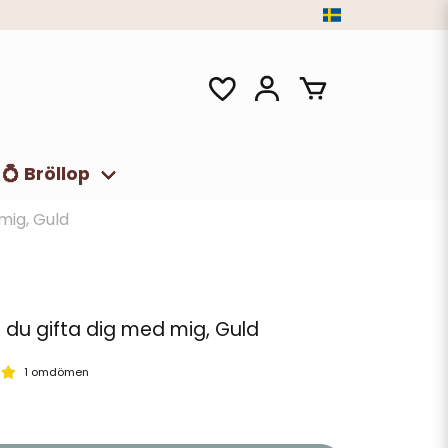
💍 Bröllop
 mig, Guld
l du gifta dig med mig, Guld
1 omdömen