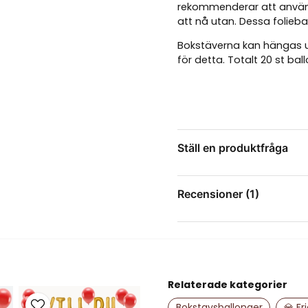
rekommenderar att använ
att nå utan. Dessa folieb
Bokstäverna kan hängas u
för detta. Totalt 20 st bal
Ställ en produktfråga
question
Fråga oss något om de
Recensioner (1)
Mikael
för 1 år sedan
name
Namn
Relaterade kategorier
Bokstavsballonger
💎 Fri