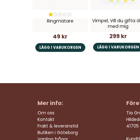
Vimpel, Vill du gifta d
Ringmätare
med mig
299 kr
49 kr
LÄGG I VARUKORGEN
LÄGG I VARUKORGEN
Mer info:
Före
Om oss
Tia G
Kontakt
Hilde
Frakt & leveranstid
41705
Butiken i Göteborg
Kundtj
Vanliga frågor