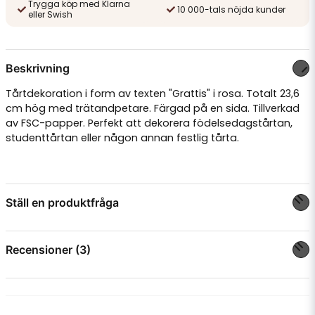
Trygga köp med Klarna
10 000-tals nöjda kunder
eller Swish
Beskrivning
Tårtdekoration i form av texten "Grattis" i rosa. Totalt 23,6
cm hög med trätandpetare. Färgad på en sida. Tillverkad
av FSC-papper. Perfekt att dekorera födelsedagstårtan,
studenttårtan eller någon annan festlig tårta.
Ställ en produktfråga
question
Fråga oss något om denna produkten...
Recensioner (3)
Amelie
för 2 år sedan
name