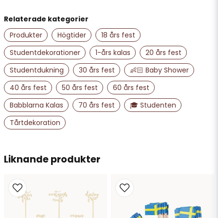
Namn
Jättefin och välgjord, nöjd!
Relaterade kategorier
Susanne
för 3 år sedan
Produkter
Högtider
18 års fest
email
Mejladress
Jag är supernöjd med mina köp och leveransen
Studentdekorationer
1-års kalas
20 års fest
var snabb. Bra kvalitet på sakerna, bilderna
stämde helt överens med varan. Kommer
Studentdukning
30 års fest
👶🏻 Baby Shower
absolut använda er igen, tack så mycket för fin
hjälp.
Ja, ni får publicera min fråga
40 års fest
50 års fest
60 års fest
Linnea
Babblarna Kalas
70 års fest
🎓 Studenten
för 3 år sedan
Tårtdekoration
De va precis som jag tänkt mig superfina grejer
till bra pris
Liknande produkter
Skicka fråga