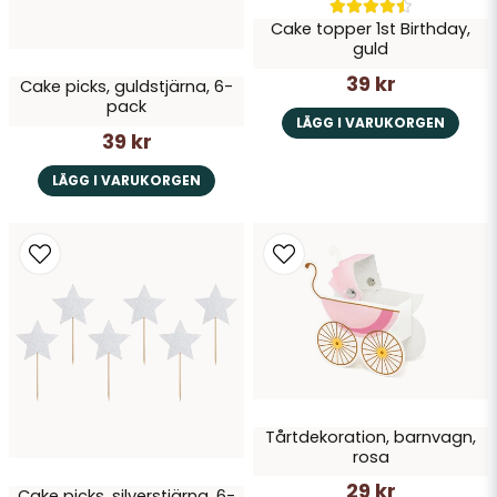
Cake topper 1st Birthday,
guld
39 kr
Cake picks, guldstjärna, 6-
pack
LÄGG I VARUKORGEN
39 kr
LÄGG I VARUKORGEN
Tårtdekoration, barnvagn,
rosa
29 kr
Cake picks, silverstjärna, 6-