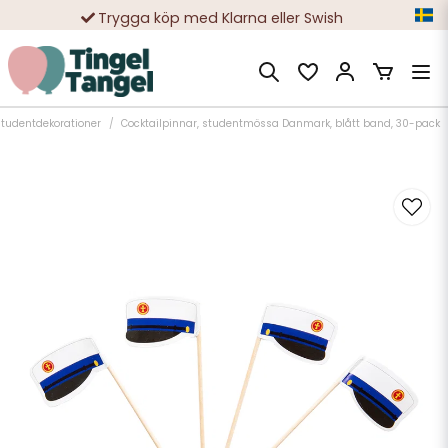
Trygga köp med Klarna eller Swish
10 000-tals nöjda kunder
tudentdekorationer
Cocktailpinnar, studentmössa Danmark, blått band, 30-pack