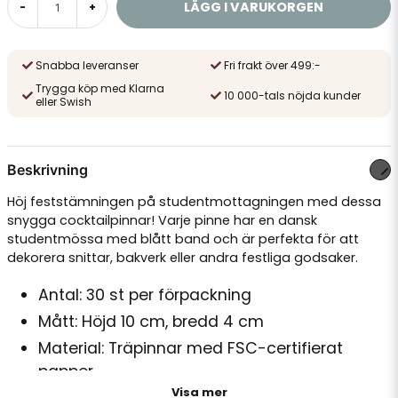
LÄGG I VARUKORGEN
-
+
Snabba leveranser
Fri frakt över 499:-
Trygga köp med Klarna
10 000-tals nöjda kunder
eller Swish
Beskrivning
Höj feststämningen på studentmottagningen med dessa
snygga cocktailpinnar! Varje pinne har en dansk
studentmössa med blått band och är perfekta för att
dekorera snittar, bakverk eller andra festliga godsaker.
Antal: 30 st per förpackning
Mått: Höjd 10 cm, bredd 4 cm
Material: Träpinnar med FSC-certifierat
papper
Visa mer