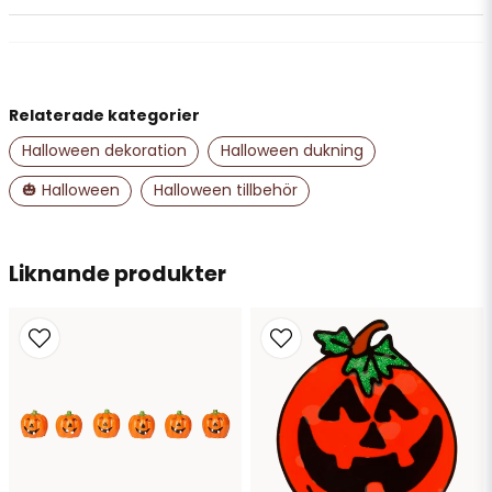
question
Fråga oss något om denna produkten...
Relaterade kategorier
name
Namn
Halloween dekoration
Halloween dukning
🎃 Halloween
Halloween tillbehör
email
Mejladress
Liknande produkter
Ja, ni får publicera min fråga