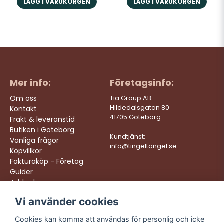
LÄGG I VARUKORGEN
LÄGG I VARUKORGEN
Mer info:
Företagsinfo:
Om oss
Tia Group AB
Hildedalsgatan 80
Kontakt
41705 Göteborg
Frakt & leveranstid
Butiken i Göteborg
Kundtjänst:
Vanliga frågor
info@tingeltangel.se
Köpvillkor
Fakturaköp - Företag
Guider
Jobba hos oss
Vi använder cookies
Följ oss:
Vi levererar:
Instagram
Snabba leveranser
Cookies kan komma att användas för personlig och icke