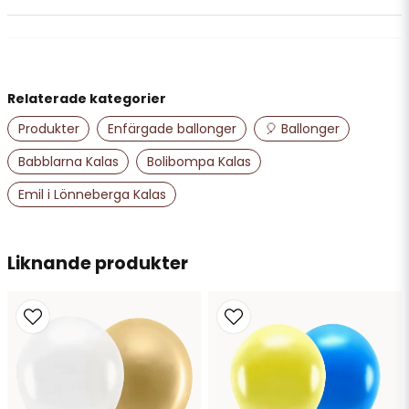
question
Fråga oss något om denna produkten...
Relaterade kategorier
name
Namn
Produkter
Enfärgade ballonger
🎈 Ballonger
Babblarna Kalas
Bolibompa Kalas
email
Emil i Lönneberga Kalas
Mejladress
Liknande produkter
Ja, ni får publicera min fråga