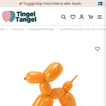
Trygga köp med Klarna eller Swish
10 000-tals nöjda kunder
kter
🎈 Ballonger
Enfärgade ballonger
Figurballong, färgmix, 30-pack med