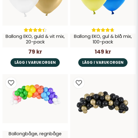
Skicka fråga
Ballong EKO, guld & vit mix,
Ballong EKO, gul & blå mix,
20-pack
100-pack
79 kr
149 kr
LÄGG I VARUKORGEN
LÄGG I VARUKORGEN
Ballongbåge, regnbåge