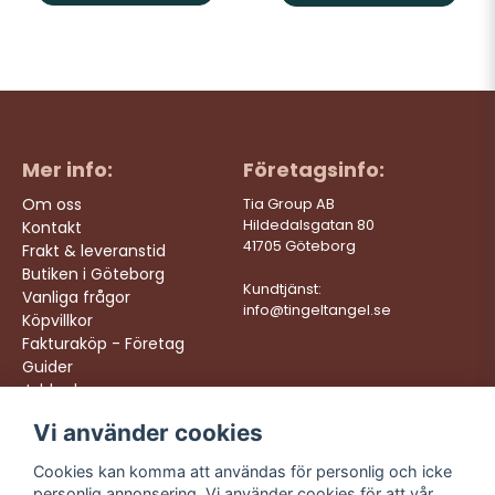
Mer info:
Företagsinfo:
Om oss
Tia Group AB
Hildedalsgatan 80
Kontakt
41705 Göteborg
Frakt & leveranstid
Butiken i Göteborg
Kundtjänst:
Vanliga frågor
info@tingeltangel.se
Köpvillkor
Fakturaköp - Företag
Guider
Jobba hos oss
Vi använder cookies
Följ oss:
Vi levererar:
Instagram
Snabba leveranser
Cookies kan komma att användas för personlig och icke
Trygga köp
personlig annonsering. Vi använder cookies för att vår