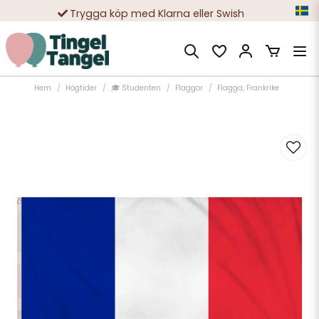
Trygga köp med Klarna eller Swish
10 000-tals nöjda kunder
Hem
Högtider
🎓 Studenten
Flaggor
Flagga, Frankrike