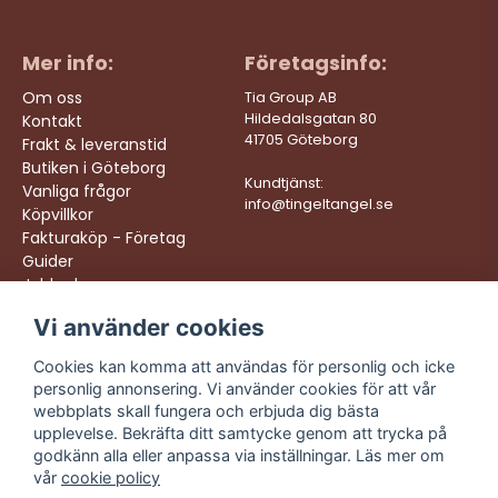
Mer info:
Företagsinfo:
Om oss
Tia Group AB
Hildedalsgatan 80
Kontakt
41705 Göteborg
Frakt & leveranstid
Butiken i Göteborg
Kundtjänst:
Vanliga frågor
info@tingeltangel.se
Köpvillkor
Fakturaköp - Företag
Guider
Jobba hos oss
Vi använder cookies
Följ oss:
Vi levererar:
Instagram
Snabba leveranser
Cookies kan komma att användas för personlig och icke
Trygga köp
personlig annonsering. Vi använder cookies för att vår
Facebook
Fri frakt över 499:-
webbplats skall fungera och erbjuda dig bästa
TikTok
upplevelse. Bekräfta ditt samtycke genom att trycka på
Trevlig kundtjänst
godkänn alla eller anpassa via inställningar. Läs mer om
YouTube
vår
cookie policy