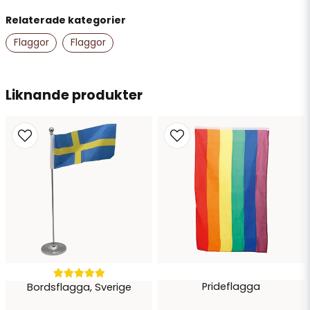
Relaterade kategorier
name
Namn
Flaggor
Flaggor
email
Liknande produkter
Mejladress
Ja, ni får publicera min fråga
Prideflagga
Bordsflagga, Sverige
Skicka fråga